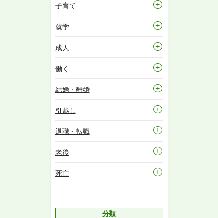
子育て
就学
成人
働く
結婚・離婚
引越し
退職・転職
老後
死亡
分類