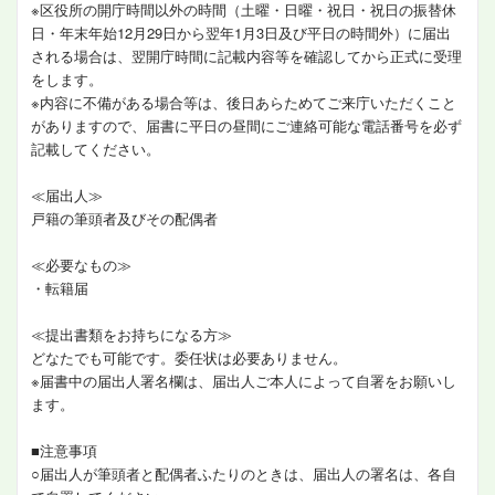
※区役所の開庁時間以外の時間（土曜・日曜・祝日・祝日の振替休
日・年末年始12月29日から翌年1月3日及び平日の時間外）に届出
される場合は、翌開庁時間に記載内容等を確認してから正式に受理
をします。
※内容に不備がある場合等は、後日あらためてご来庁いただくこと
がありますので、届書に平日の昼間にご連絡可能な電話番号を必ず
記載してください。
≪届出人≫
戸籍の筆頭者及びその配偶者
≪必要なもの≫
・転籍届
≪提出書類をお持ちになる方≫
どなたでも可能です。委任状は必要ありません。
※届書中の届出人署名欄は、届出人ご本人によって自署をお願いし
ます。
■注意事項
○届出人が筆頭者と配偶者ふたりのときは、届出人の署名は、各自