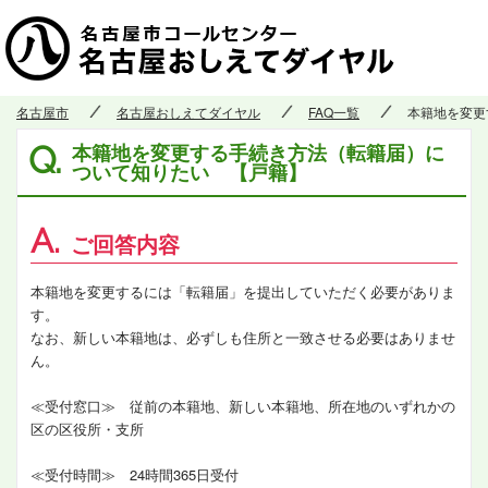
名古屋市
名古屋おしえてダイヤル
FAQ一覧
本籍地を変更
本籍地を変更する手続き方法（転籍届）に
Q.
ついて知りたい 【戸籍】
A.
ご回答内容
本籍地を変更するには「転籍届」を提出していただく必要がありま
す。
なお、新しい本籍地は、必ずしも住所と一致させる必要はありませ
ん。
≪受付窓口≫ 従前の本籍地、新しい本籍地、所在地のいずれかの
区の区役所・支所
≪受付時間≫ 24時間365日受付