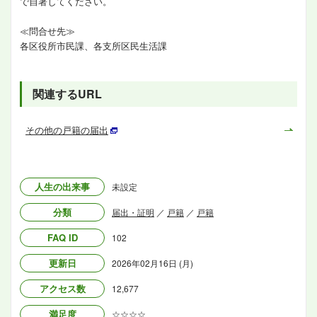
で自署してください。
≪問合せ先≫
各区役所市民課、各支所区民生活課
関連するURL
その他の戸籍の届出
人生の出来事
未設定
分類
届出・証明
／
戸籍
／
戸籍
FAQ ID
102
更新日
2026年02月16日 (月)
アクセス数
12,677
満足度
☆☆☆☆