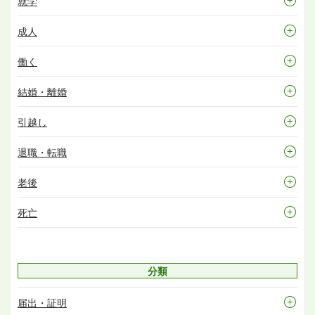
就学
成人
働く
結婚・離婚
引越し
退職・転職
老後
死亡
分類
届出・証明