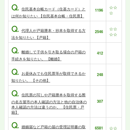
Q.
☆☆
住民基本台帳カード（住基カード）と
1196
☆
は何か知りたい 【住民基本台帳・住民票】
Q.
☆☆
代理人が戸籍謄本・抄本を取得する方
2546
☆☆
法を知りたい 【戸籍】
Q.
離婚して子供を引き取る場合の戸籍の
412
手続きを知りたい。 【離婚】
Q.
お昼休みでも住民票等が取得できるか
248
知りたい。 【その他】
Q.
住民票の写しや戸籍謄本を取得する際
307
の名古屋市の本人確認の方法と他の自治体の
本人確認の方法は違うのか。 【住民票・戸
籍】
Q.
婚姻届など戸籍の届の受理証明書の取
6581
☆☆