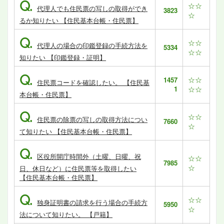
Q.
☆☆
代理人でも住民票の写しの取得ができ
3823
☆
るか知りたい 【住民基本台帳・住民票】
Q.
☆☆
代理人の場合の印鑑登録の手続方法を
5334
☆☆
知りたい 【印鑑登録・証明】
Q.
☆☆
1457
住民票コードを確認したい。 【住民基
1
☆☆
本台帳・住民票】
Q.
☆☆
住民票の除票の写しの取得方法につい
7660
☆
て知りたい 【住民基本台帳・住民票】
Q.
区役所開庁時間外（土曜、日曜、祝
☆☆
7985
☆
日、休日など）に住民票等を取得したい
【住民基本台帳・住民票】
Q.
☆☆
独身証明書の請求を行う場合の手続方
5950
☆
法について知りたい。 【戸籍】