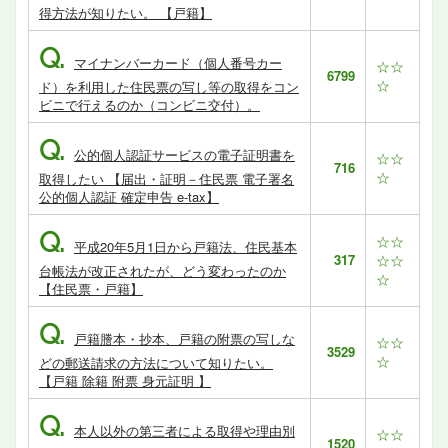
得方法が知りたい。 【戸籍】
Q.
マイナンバーカード（個人番号カー
☆☆
6799
☆
ド）を利用した住民票の写し等の取得をコン
ビニで行えるのか（コンビニ交付）。
Q.
公的個人認証サービスの電子証明書を
☆☆
716
☆
取得したい 【届出・証明－住民票 電子署名
公的個人認証 確定申告 e-tax】
Q.
☆☆
平成20年5月1日から戸籍法、住民基本
317
☆☆
台帳法が改正されたが、どう変わったのか
☆
【住民票・戸籍】
Q.
戸籍謄本・抄本、戸籍の附票の写しな
☆☆
3529
☆
どの郵送請求の方法について知りたい。
【戸籍 除籍 附票 身元証明 】
Q.
本人以外の第三者による取得や理由別
☆☆
1520