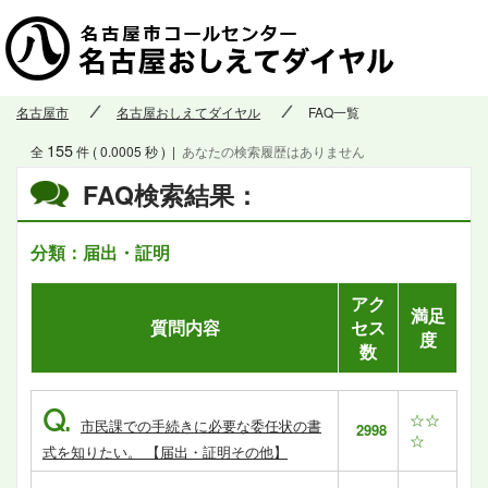
名古屋市
名古屋おしえてダイヤル
FAQ一覧
155
全
件 ( 0.0005 秒 )
|
あなたの検索履歴はありません
FAQ検索結果：
分類：届出・証明
アク
満足
質問内容
セス
度
数
Q.
☆☆
市民課での手続きに必要な委任状の書
2998
☆
式を知りたい。 【届出・証明その他】