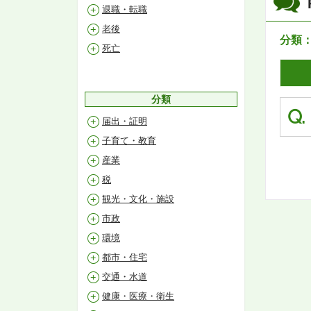
退職・転職
老後
分類
死亡
分類
Q.
届出・証明
子育て・教育
産業
税
観光・文化・施設
市政
環境
都市・住宅
交通・水道
健康・医療・衛生