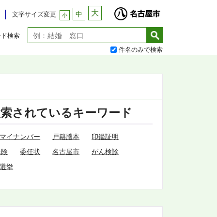
大
中
文字サイズ変更
小
ード検索
件名のみで検索
検索されているキーワード
マイナンバー
戸籍謄本
印鑑証明
保険
委任状
名古屋市
がん検診
選挙