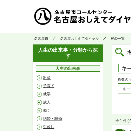
名古屋市
名古屋おしえてダイヤル
FAQ一覧
人生の出来事・分類から探
す
キ
人生の出来事
出産
複数の
子育て
就学
成人
働く
結婚・離婚
1
全
件 ( 
引越し