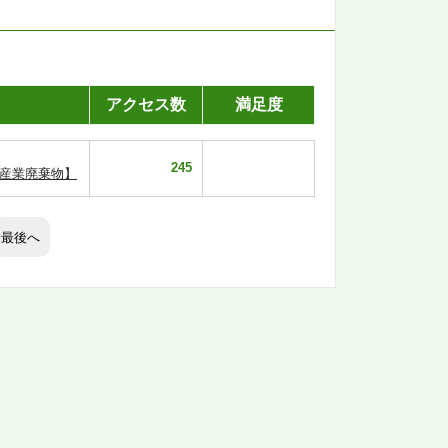
アクセス数
満足度
245
【産業廃棄物】
最後へ