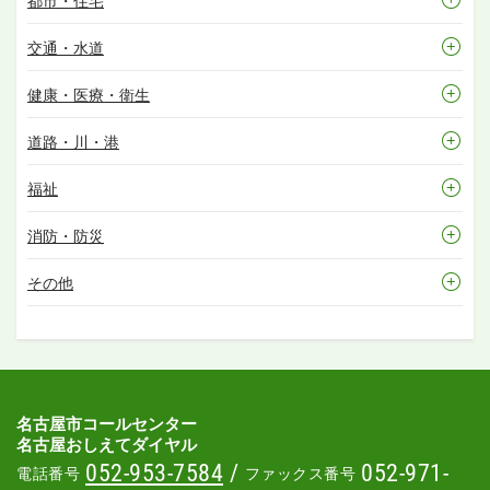
都市・住宅
交通・水道
健康・医療・衛生
道路・川・港
福祉
消防・防災
その他
名古屋市コールセンター
名古屋おしえてダイヤル
052-953-7584
/
052-971-
電話番号
ファックス番号