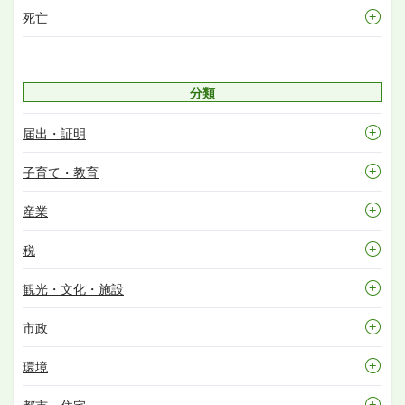
死亡
分類
届出・証明
子育て・教育
産業
税
観光・文化・施設
市政
環境