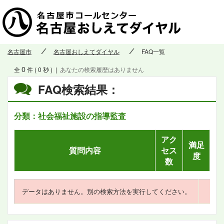
名古屋市
名古屋おしえてダイヤル
FAQ一覧
0
全
件 ( 0 秒 )
|
あなたの検索履歴はありません
FAQ検索結果：
分類：社会福祉施設の指導監査
アク
満足
質問内容
セス
度
数
データはありません。別の検索方法を実行してください。