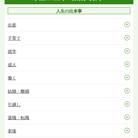
人生の出来事
出産
子育て
就学
成人
働く
結婚・離婚
引越し
退職・転職
老後