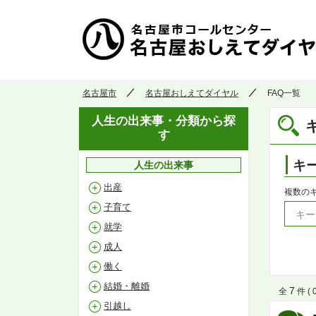
名古屋市
名古屋おしえてダイヤル
FAQ一覧
人生の出来事・分類から探
す
キ
人生の出来事
出産
複数の
子育て
就学
成人
働く
結婚・離婚
7
全
件 ( 
引越し