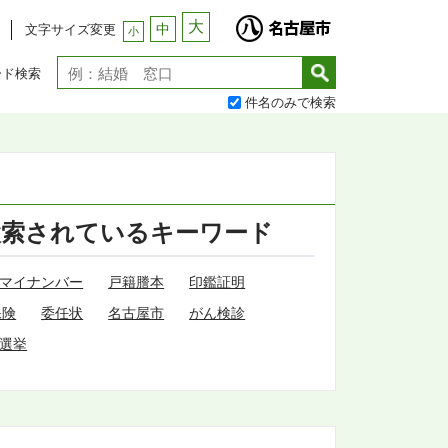
大
中
文字サイズ変更
小
ード検索
件名のみで検索
検索されているキーワード
マイナンバー
戸籍謄本
印鑑証明
保険
委任状
名古屋市
がん検診
選挙