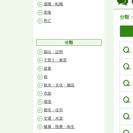
退職・転職
老後
分類
死亡
分類
Q.
届出・証明
子育て・教育
Q.
産業
税
Q.
観光・文化・施設
市政
Q.
環境
都市・住宅
Q.
交通・水道
健康・医療・衛生