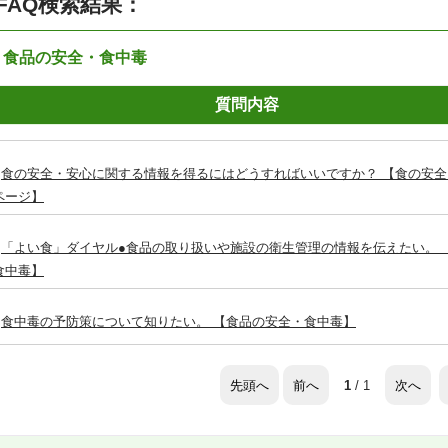
FAQ検索結果：
：食品の安全・食中毒
質問内容
食の安全・安心に関する情報を得るにはどうすればいいですか？ 【食の安
ページ】
「よい食」ダイヤル●食品の取り扱いや施設の衛生管理の情報を伝えたい。 
食中毒】
食中毒の予防策について知りたい。 【食品の安全・食中毒】
先頭へ
前へ
次へ
1
/ 1