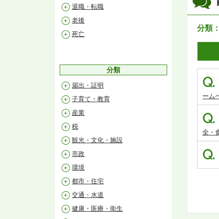
退職・転職
老後
分類
死亡
分類
Q.
届出・証明
ーム
子育て・教育
産業
Q.
税
全・
観光・文化・施設
Q.
市政
環境
都市・住宅
交通・水道
健康・医療・衛生