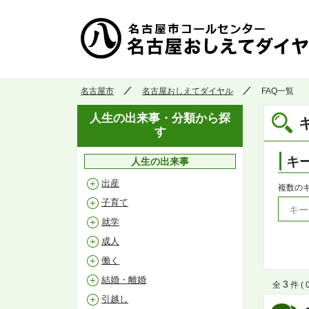
名古屋市
名古屋おしえてダイヤル
FAQ一覧
人生の出来事・分類から探
す
キ
人生の出来事
出産
複数の
子育て
就学
成人
働く
結婚・離婚
3
全
件 ( 
引越し