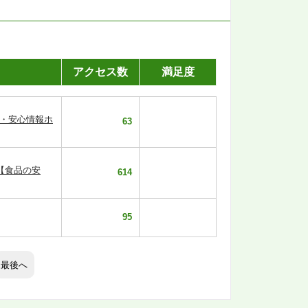
アクセス数
満足度
全・安心情報ホ
63
【食品の安
614
95
最後へ