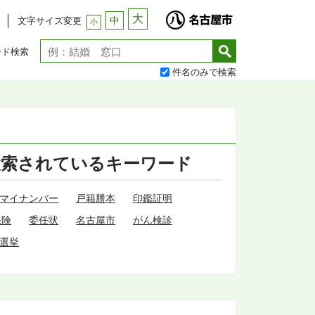
大
中
文字サイズ変更
小
ード検索
件名のみで検索
検索されているキーワード
マイナンバー
戸籍謄本
印鑑証明
保険
委任状
名古屋市
がん検診
選挙