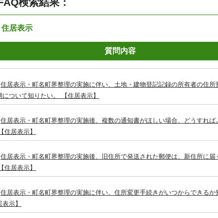
FAQ検索結果：
：住居表示
質問内容
住居表示・町名町界整理の実施に伴い、土地・建物登記記録の所有者の住所
期について知りたい。 【住居表示】
住居表示・町名町界整理の実施後、複数の通知書がほしい場合、どうすれば
 【住居表示】
住居表示・町名町界整理の実施後、旧住所で発送された郵便は、新住所に届
 【住居表示】
住居表示・町名町界整理の実施に伴い、住所変更手続きがいつからできるか
居表示】