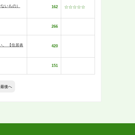
でないもの）
162
☆☆☆☆☆
266
い。 【住居表
420
151
最後へ