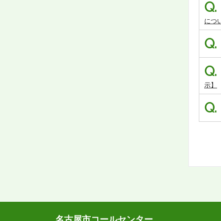
Q.
につ
Q.
Q.
示】
Q.
名古屋市コールセンター