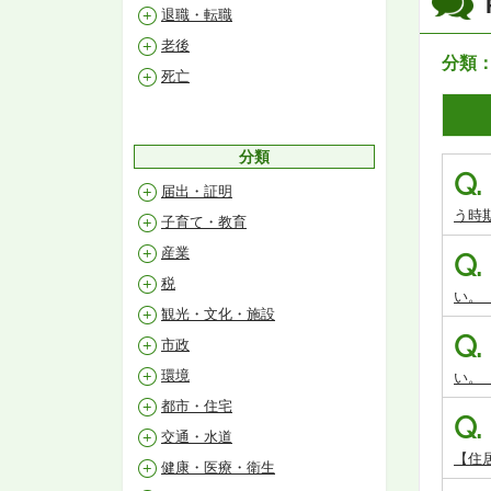
退職・転職
老後
分類
死亡
分類
Q.
届出・証明
う時
子育て・教育
産業
Q.
税
い。
観光・文化・施設
Q.
市政
環境
い。
都市・住宅
Q.
交通・水道
【住
健康・医療・衛生