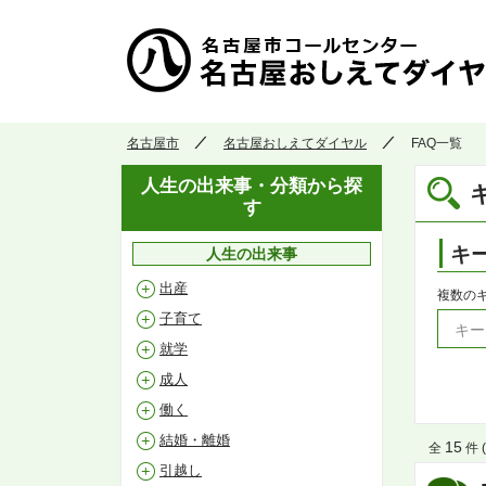
名古屋市
名古屋おしえてダイヤル
FAQ一覧
人生の出来事・分類から探
す
キ
人生の出来事
出産
複数の
子育て
就学
成人
働く
結婚・離婚
15
全
件 (
引越し