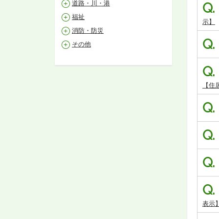
道路・川・港
Q.
福祉
示】
消防・防災
Q.
その他
Q.
【住
Q.
Q.
Q.
Q.
表示