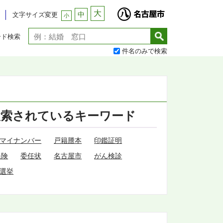
大
中
文字サイズ変更
小
ード検索
件名のみで検索
検索されているキーワード
マイナンバー
戸籍謄本
印鑑証明
保険
委任状
名古屋市
がん検診
選挙