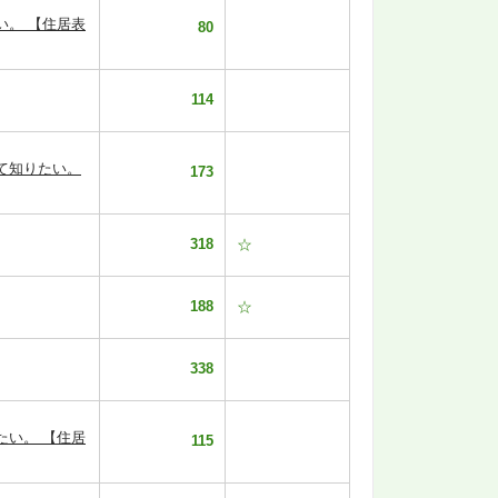
い。 【住居表
80
114
て知りたい。
173
318
☆
188
☆
338
たい。 【住居
115