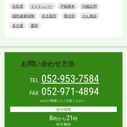
住民票
マイナンバー
戸籍謄本
印鑑証明
国民健康保険
名古屋市
委任状
がん検診
名古屋
選挙
お問い合わせ方法
052-953-7584
TEL
052-971-4894
FAX
※おかけ間違いにご注意ください。
受付時間
8
21
時から
時
年中無休