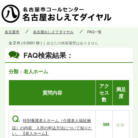
名古屋市
名古屋おしえてダイヤル
FAQ一覧
2
全
件 ( 0.0001 秒 )
|
あなたの検索履歴はありません
FAQ検索結果：
分類：老人ホーム
アク
満足
質問内容
セス
度
数
Q.
特別養護老人ホーム（介護老人福祉施
589
☆☆
設）の内容、入所の申込方法について知りた
い。 【老人ホーム】