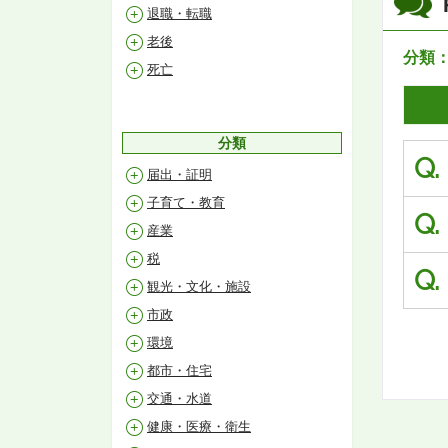
退職・転職
老後
分類
死亡
分類
Q.
届出・証明
子育て・教育
Q.
産業
税
Q.
観光・文化・施設
市政
環境
都市・住宅
交通・水道
健康・医療・衛生