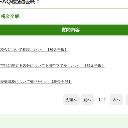
FAQ検索結果：
：税金全般
質問内容
税金について相談したい。 【税金全般】
市税に関する処分について不服申立てをしたい。 【税金全般】
愛知県税について知りたい。 【税金全般】
先頭へ
前へ
次へ
1
/ 1