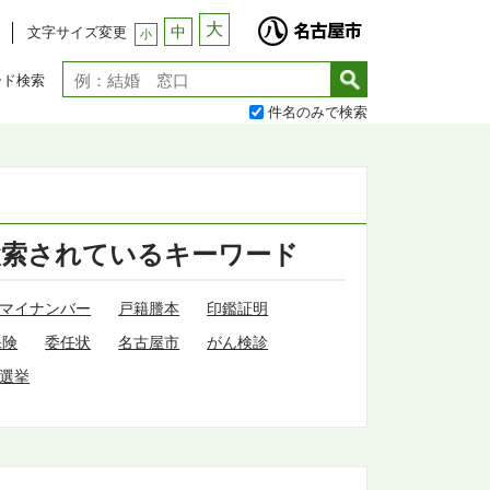
大
中
文字サイズ変更
小
ード検索
件名のみで検索
検索されているキーワード
マイナンバー
戸籍謄本
印鑑証明
保険
委任状
名古屋市
がん検診
選挙