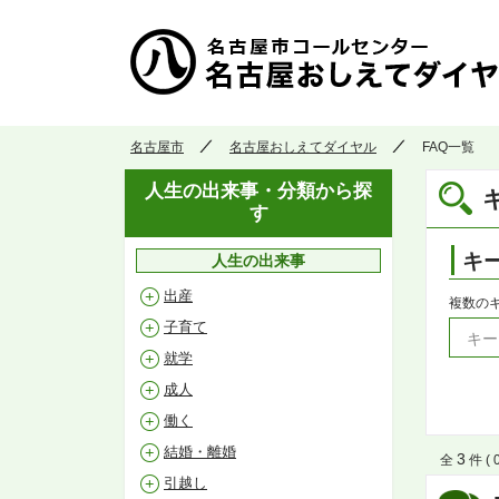
名古屋市
名古屋おしえてダイヤル
FAQ一覧
人生の出来事・分類から探
す
キ
人生の出来事
出産
複数の
子育て
就学
成人
働く
結婚・離婚
3
全
件 ( 
引越し