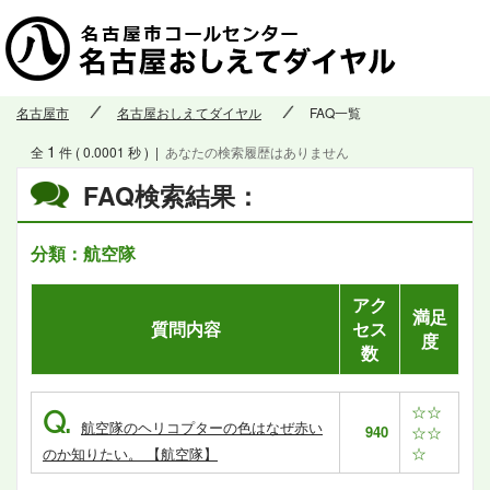
名古屋市
名古屋おしえてダイヤル
FAQ一覧
1
全
件 ( 0.0001 秒 )
|
あなたの検索履歴はありません
FAQ検索結果：
分類：航空隊
アク
満足
質問内容
セス
度
数
☆☆
Q.
航空隊のヘリコプターの色はなぜ赤い
940
☆☆
☆
のか知りたい。 【航空隊】