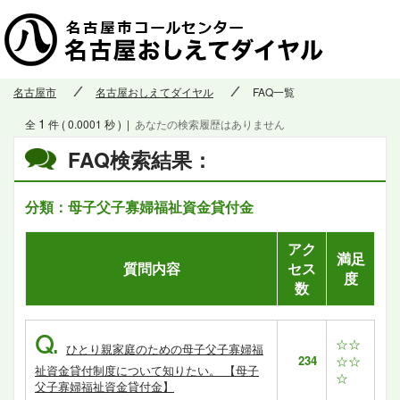
名古屋市
名古屋おしえてダイヤル
FAQ一覧
1
全
件 ( 0.0001 秒 )
|
あなたの検索履歴はありません
FAQ検索結果：
分類：母子父子寡婦福祉資金貸付金
アク
満足
質問内容
セス
度
数
Q.
☆☆
ひとり親家庭のための母子父子寡婦福
234
☆☆
祉資金貸付制度について知りたい。 【母子
☆
父子寡婦福祉資金貸付金】