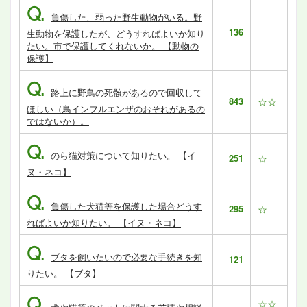
Q.
負傷した、弱った野生動物がいる。野
136
生動物を保護したが、どうすればよいか知り
たい。市で保護してくれないか。 【動物の
保護】
Q.
路上に野鳥の死骸があるので回収して
843
☆☆
ほしい（鳥インフルエンザのおそれがあるの
ではないか）。
Q.
のら猫対策について知りたい。 【イ
251
☆
ヌ・ネコ】
Q.
負傷した犬猫等を保護した場合どうす
295
☆
ればよいか知りたい。 【イヌ・ネコ】
Q.
ブタを飼いたいので必要な手続きを知
121
りたい。 【ブタ】
Q.
☆☆