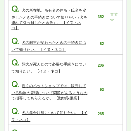
Q.
犬の所在地、所有者の住所・氏名を変
☆☆
352
更したときの手続きについて知りたい（犬を
☆
連れて引っ越したとき等）。 【イヌ・ネ
コ】
Q.
犬の飼主が変わったときの手続きにつ
82
いて知りたい。 【イヌ・ネコ】
Q.
飼犬が死んだので必要な手続きについ
206
て知りたい。 【イヌ・ネコ】
Q.
近くのペットショップでは、販売して
93
いる動物の管理について問題があるようなの
で指導してもらえるか。 【動物取扱業】
Q.
犬の集合注射について知りたい。 【イ
265
ヌ・ネコ】