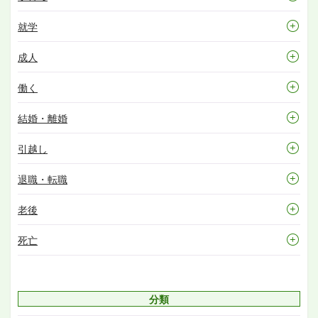
就学
成人
働く
結婚・離婚
引越し
退職・転職
老後
死亡
分類