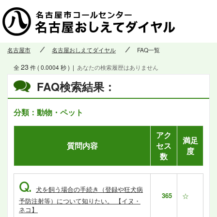
名古屋市
名古屋おしえてダイヤル
FAQ一覧
23
全
件 ( 0.0004 秒 )
|
あなたの検索履歴はありません
FAQ検索結果：
分類：動物・ペット
アク
満足
質問内容
セス
度
数
Q.
犬を飼う場合の手続き（登録や狂犬病
365
☆
予防注射等）について知りたい。 【イヌ・
ネコ】