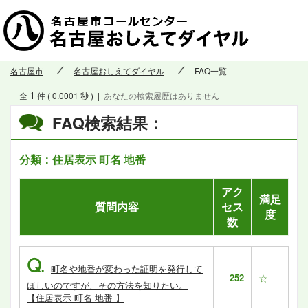
名古屋市
名古屋おしえてダイヤル
FAQ一覧
1
全
件 ( 0.0001 秒 )
|
あなたの検索履歴はありません
FAQ検索結果：
分類：住居表示 町名 地番
アク
満足
質問内容
セス
度
数
Q.
町名や地番が変わった証明を発行して
252
☆
ほしいのですが、その方法を知りたい。
【住居表示 町名 地番 】