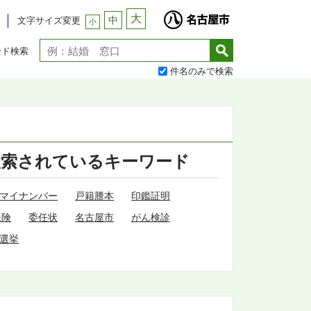
大
中
文字サイズ変更
小
ード検索
件名のみで検索
検索されているキーワード
マイナンバー
戸籍謄本
印鑑証明
保険
委任状
名古屋市
がん検診
選挙