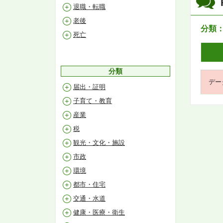
退職・転職
老後
分類
死亡
分類
デー
届出・証明
子育て・教育
産業
税
観光・文化・施設
市政
環境
都市・住宅
交通・水道
健康・医療・衛生