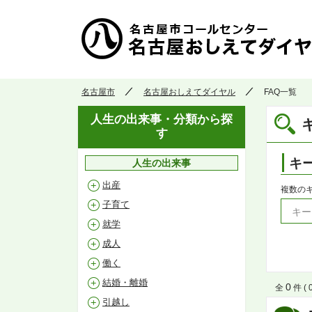
名古屋市
名古屋おしえてダイヤル
FAQ一覧
人生の出来事・分類から探
す
キ
人生の出来事
出産
複数の
子育て
就学
成人
働く
結婚・離婚
0
全
件 ( 0
引越し