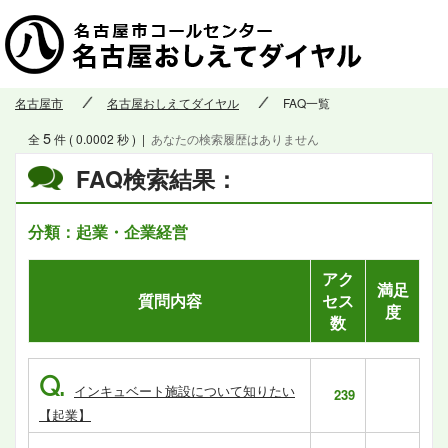
名古屋市
名古屋おしえてダイヤル
FAQ一覧
5
全
件 ( 0.0002 秒 )
|
あなたの検索履歴はありません
FAQ検索結果：
分類：起業・企業経営
アク
満足
質問内容
セス
度
数
Q.
インキュベート施設について知りたい
239
【起業】