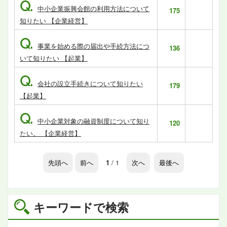
Q.
中小企業振興会館の利用方法について
175
知りたい 【企業経営】
Q.
事業を始める際の届出や手続方法につ
136
いて知りたい 【起業】
Q.
会社の設立手続きについて知りたい
179
【起業】
Q.
中小企業対象の融資制度について知り
120
たい。 【企業経営】
先頭へ
前へ
1
/ 1
次へ
最後へ
キーワードで検索