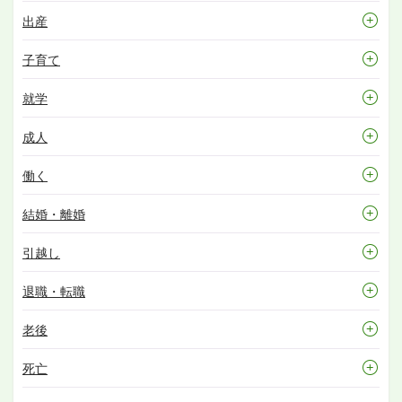
出産
子育て
就学
成人
働く
結婚・離婚
引越し
退職・転職
老後
死亡