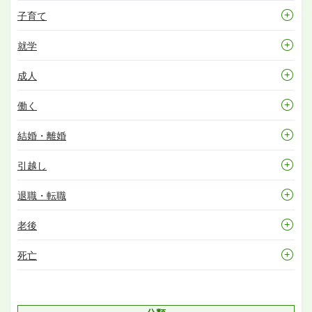
子育て
就学
成人
働く
結婚・離婚
引越し
退職・転職
老後
死亡