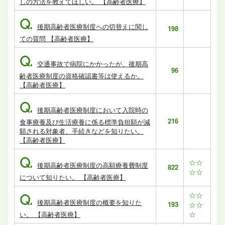
しの方法を教えてほしい。 【高齢者医療】
Q.
後期高齢者医療制度への切替えに関し
198
ての質問 【高齢者医療】
Q.
交通事故で病院にかかったが、後期高
96
齢者医療制度の資格確認書等は使えるか。
【高齢者医療】
Q.
後期高齢者医療制度において入院時の
216
食事療養及び生活療養に係る標準負担額が減
額される対象者、手続きなどを知りたい。
【高齢者医療】
Q.
☆☆
後期高齢者医療制度の高額療養費制度
822
☆☆
について知りたい。 【高齢者医療】
☆☆
Q.
後期高齢者医療制度の概要を知りた
193
☆☆
☆
い。 【高齢者医療】