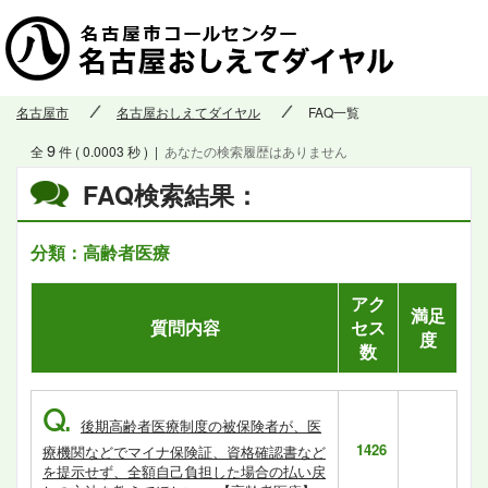
名古屋市
名古屋おしえてダイヤル
FAQ一覧
9
全
件 ( 0.0003 秒 )
|
あなたの検索履歴はありません
FAQ検索結果：
分類：高齢者医療
アク
満足
質問内容
セス
度
数
Q.
後期高齢者医療制度の被保険者が、医
1426
療機関などでマイナ保険証、資格確認書など
を提示せず、全額自己負担した場合の払い戻