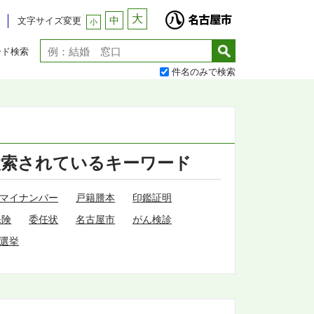
大
中
文字サイズ変更
小
ード検索
件名のみで検索
検索されているキーワード
マイナンバー
戸籍謄本
印鑑証明
保険
委任状
名古屋市
がん検診
選挙