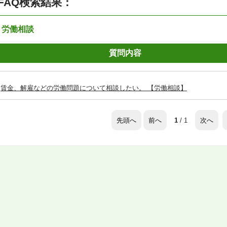
FAQ検索結果：
：労働相談
質問内容
賃金、解雇などの労働問題について相談したい。 【労働相談】
先頭へ
前へ
次へ
1
/ 1