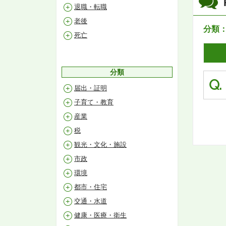
退職・転職
老後
分類
死亡
分類
Q.
届出・証明
子育て・教育
産業
税
観光・文化・施設
市政
環境
都市・住宅
交通・水道
健康・医療・衛生