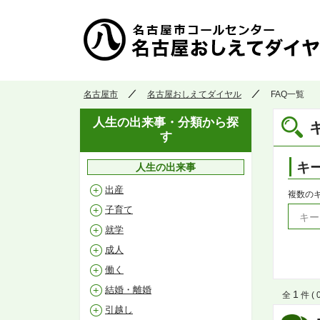
名古屋市
名古屋おしえてダイヤル
FAQ一覧
人生の出来事・分類から探
す
キ
人生の出来事
出産
複数の
子育て
就学
成人
働く
結婚・離婚
1
全
件 ( 
引越し