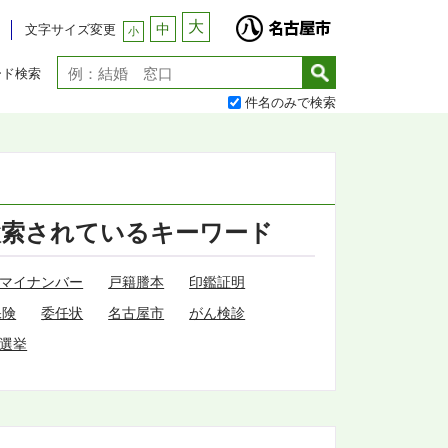
大
中
文字サイズ変更
小
ード検索
件名のみで検索
検索されているキーワード
マイナンバー
戸籍謄本
印鑑証明
保険
委任状
名古屋市
がん検診
選挙