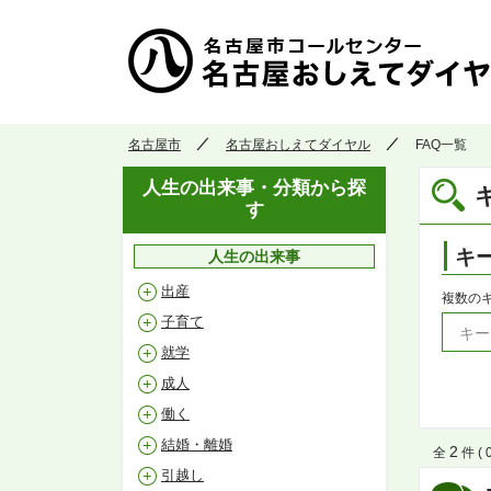
名古屋市
名古屋おしえてダイヤル
FAQ一覧
人生の出来事・分類から探
す
キ
人生の出来事
出産
複数の
子育て
就学
成人
働く
結婚・離婚
2
全
件 ( 
引越し