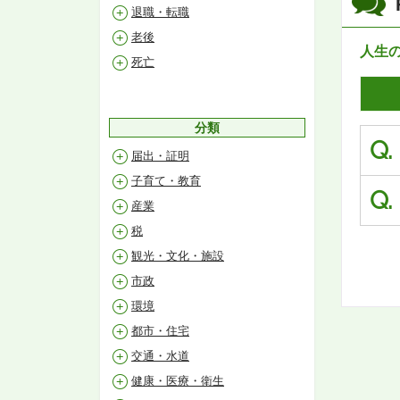
退職・転職
老後
人生
死亡
分類
Q.
届出・証明
子育て・教育
Q.
産業
税
観光・文化・施設
市政
環境
都市・住宅
交通・水道
健康・医療・衛生