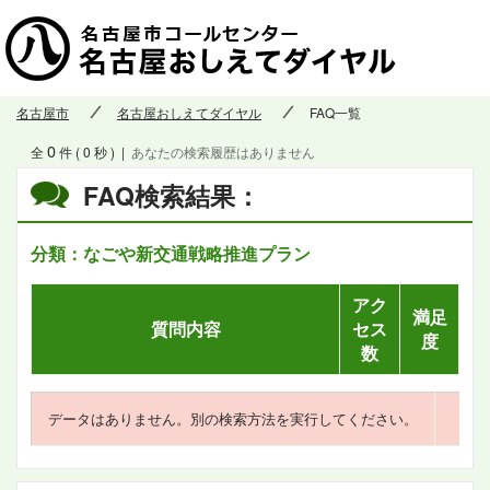
名古屋市
名古屋おしえてダイヤル
FAQ一覧
0
全
件 ( 0 秒 )
|
あなたの検索履歴はありません
FAQ検索結果：
分類：なごや新交通戦略推進プラン
アク
満足
質問内容
セス
度
数
データはありません。別の検索方法を実行してください。