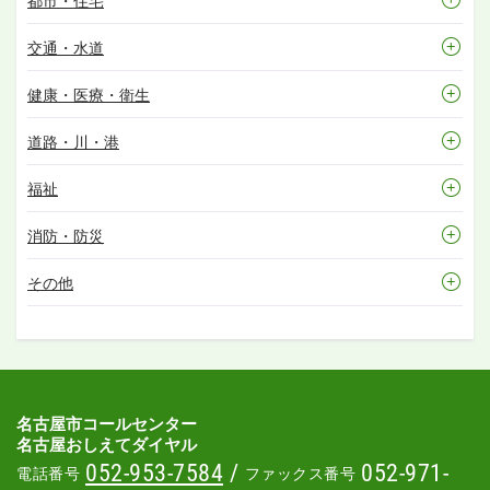
都市・住宅
交通・水道
健康・医療・衛生
道路・川・港
福祉
消防・防災
その他
名古屋市コールセンター
名古屋おしえてダイヤル
052-953-7584
/
052-971-
電話番号
ファックス番号