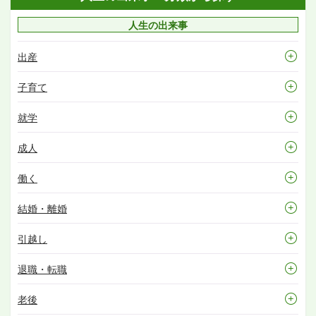
人生の出来事
出産
子育て
就学
成人
働く
結婚・離婚
引越し
退職・転職
老後