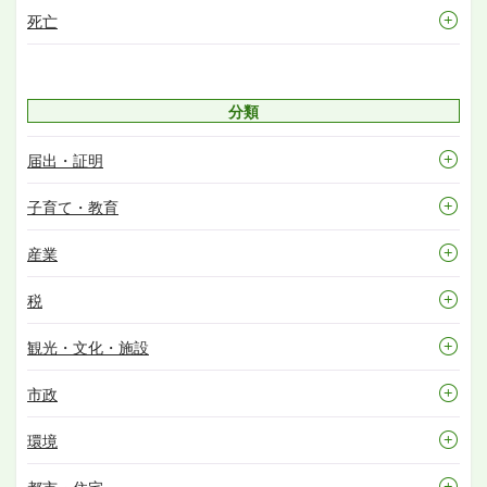
死亡
分類
届出・証明
子育て・教育
産業
税
観光・文化・施設
市政
環境