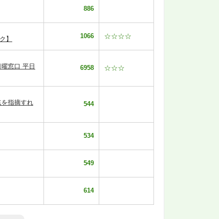
886
1066
☆☆☆☆
ク】
曜窓口 平日
6958
☆☆☆
点を指摘すれ
544
534
549
614