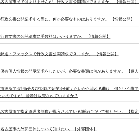
名古屋市民ではありませんが、行政文書公開請求できますか。 【情報公開】
行政文書公開請求する際に、何か必要なものはありますか。 【情報公開】
行政文書の公開請求に手数料はかかりますか。 【情報公開】
郵送・ファックスで行政文書公開請求できますか。 【情報公開】
保有個人情報の開示請求をしたいが、必要な書類は何かありますか。 【個人
市役所で8時45分及び13時の始業3分前くらいから流れる曲は、何という曲
たいのですが、音源は販売されていますか？
名古屋市で指定管理者制度が導入されている施設について知りたい。 【指定
名古屋市の外郭団体について知りたい。【外郭団体】