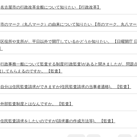
名古屋市の行政改革全般について知りたい 【行政改革】
市のマーク（丸八マーク）の由来について知りたい 【市のマーク、丸八マー
区役所や支所が、平日以外で開庁しているかどうか知りたい。 【日曜開庁 日
】
行政事務一般について監査する制度(行政監査)があると聞きましたが、問題
査してもらえるのですか。 【監査】
自分は住民監査請求ができますか(住民監査請求の当事者適格)。 【監査】
外部監査制度とはなんですか。 【監査】
住民監査請求をしたいのですが(請求書の作成方法等)。 【監査】