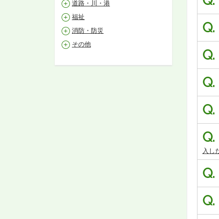
Q.
道路・川・港
福祉
Q.
消防・防災
その他
Q.
Q.
Q.
Q.
入し
Q.
Q.