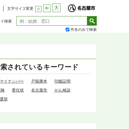
大
中
文字サイズ変更
小
ード検索
件名のみで検索
検索されているキーワード
マイナンバー
戸籍謄本
印鑑証明
保険
委任状
名古屋市
がん検診
選挙