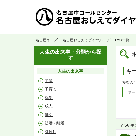
名古屋市
名古屋おしえてダイヤル
FAQ一覧
人生の出来事・分類から探
す
キ
人生の出来事
出産
複数の
子育て
就学
成人
働く
結婚・離婚
56
全
件 (
引越し