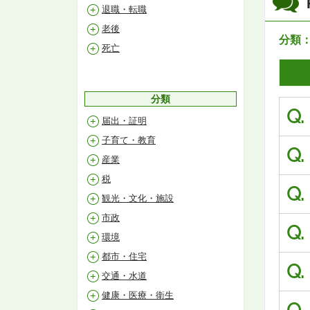
退職・転職
老後
分類
死亡
分類
Q.
届出・証明
子育て・教育
Q.
産業
税
Q.
観光・文化・施設
市政
Q.
環境
都市・住宅
Q.
交通・水道
健康・医療・衛生