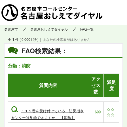
名古屋市
名古屋おしえてダイヤル
FAQ一覧
1
全
件 ( 0.0001 秒 )
|
あなたの検索履歴はありません
FAQ検索結果：
分類：消防
アク
満足
質問内容
セス
度
数
Q.
☆☆
１１９番を受け付けている、防災指令
699
☆☆
センターは見学できますか。 【消防】