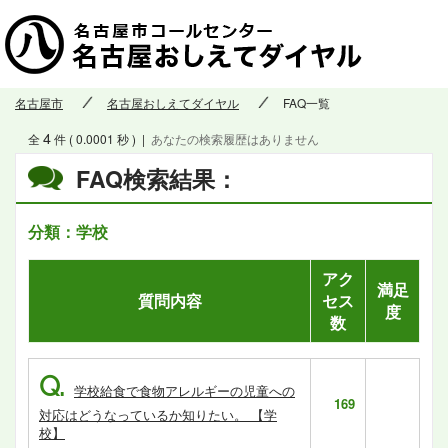
名古屋市
名古屋おしえてダイヤル
FAQ一覧
4
全
件 ( 0.0001 秒 )
|
あなたの検索履歴はありません
FAQ検索結果：
分類：学校
アク
満足
質問内容
セス
度
数
Q.
学校給食で食物アレルギーの児童への
169
対応はどうなっているか知りたい。 【学
校】