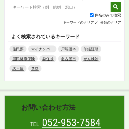
件名のみで検索
キーワードのクリア
分類のクリア
よく検索されているキーワード
住民票
マイナンバー
戸籍謄本
印鑑証明
国民健康保険
委任状
名古屋市
がん検診
名古屋
選挙
お問い合わせ方法
052-953-7584
TEL