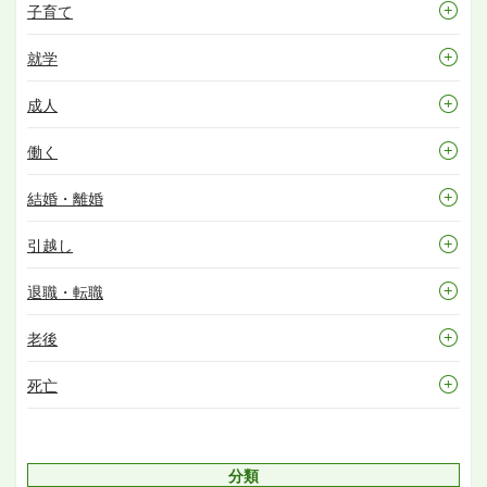
子育て
就学
成人
働く
結婚・離婚
引越し
退職・転職
老後
死亡
分類