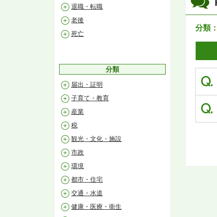
退職・転職
老後
分類
死亡
分類
Q.
届出・証明
子育て・教育
Q.
産業
税
観光・文化・施設
市政
環境
都市・住宅
交通・水道
健康・医療・衛生