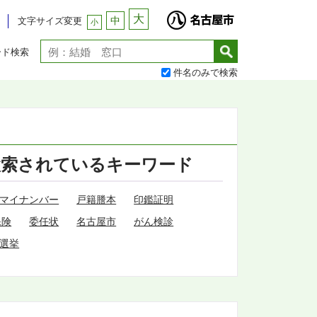
大
中
文字サイズ変更
小
ード検索
件名のみで検索
検索されているキーワード
マイナンバー
戸籍謄本
印鑑証明
保険
委任状
名古屋市
がん検診
選挙