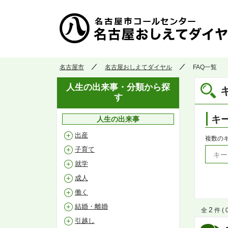
名古屋市
名古屋おしえてダイヤル
FAQ一覧
人生の出来事・分類から探
す
キ
人生の出来事
出産
複数の
子育て
就学
成人
働く
結婚・離婚
2
全
件 ( 
引越し