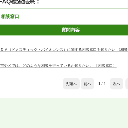
FAQ検索結果：
：相談窓口
質問内容
ＤＶ（ドメスティック・バイオレンス）に関する相談窓口を知りたい 【相談
市や区では、どのような相談を行っているか知りたい。 【相談窓口】
先頭へ
前へ
次へ
1
/ 1