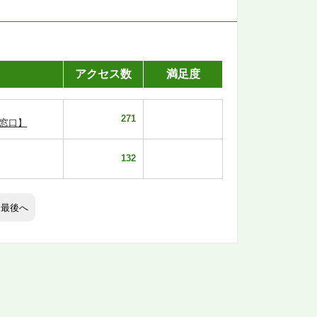
アクセス数
満足度
271
窓口】
132
最後へ