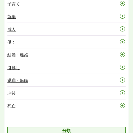
子育て
就学
成人
働く
結婚・離婚
引越し
退職・転職
老後
死亡
分類