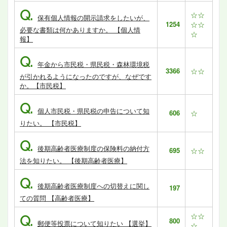
Q.
☆☆
保有個人情報の開示請求をしたいが、
1254
☆☆
必要な書類は何かありますか。 【個人情
☆
報】
Q.
年金から市民税・県民税・森林環境税
3366
☆☆
が引かれるようになったのですが、なぜです
か。【市民税】
Q.
個人市民税・県民税の申告について知
606
☆
りたい。 【市民税】
Q.
後期高齢者医療制度の保険料の納付方
695
☆☆
法を知りたい。 【後期高齢者医療】
Q.
後期高齢者医療制度への切替えに関し
197
ての質問 【高齢者医療】
☆☆
Q.
800
郵便等投票について知りたい 【選挙】
☆