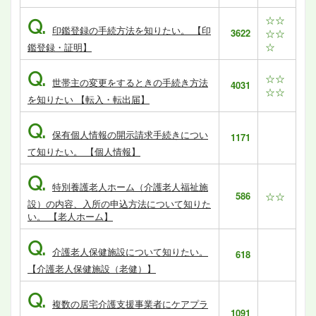
☆☆
Q.
印鑑登録の手続方法を知りたい。 【印
3622
☆☆
☆
鑑登録・証明】
Q.
☆☆
世帯主の変更をするときの手続き方法
4031
☆☆
を知りたい 【転入・転出届】
Q.
保有個人情報の開示請求手続きについ
1171
て知りたい。 【個人情報】
Q.
特別養護老人ホーム（介護老人福祉施
586
☆☆
設）の内容、入所の申込方法について知りた
い。 【老人ホーム】
Q.
介護老人保健施設について知りたい。
618
【介護老人保健施設（老健）】
Q.
複数の居宅介護支援事業者にケアプラ
1091