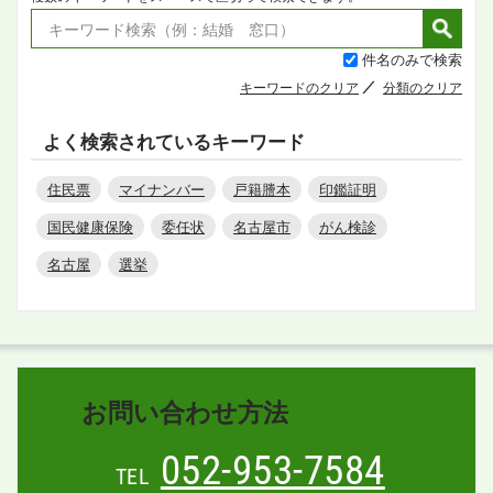
件名のみで検索
キーワードのクリア
分類のクリア
よく検索されているキーワード
住民票
マイナンバー
戸籍謄本
印鑑証明
国民健康保険
委任状
名古屋市
がん検診
名古屋
選挙
お問い合わせ方法
052-953-7584
TEL