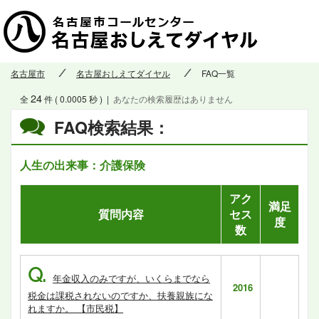
名古屋市
名古屋おしえてダイヤル
FAQ一覧
24
全
件 ( 0.0005 秒 )
|
あなたの検索履歴はありません
FAQ検索結果：
人生の出来事：介護保険
アク
満足
質問内容
セス
度
数
Q.
年金収入のみですが、いくらまでなら
2016
税金は課税されないのですか、扶養親族にな
れますか。 【市民税】