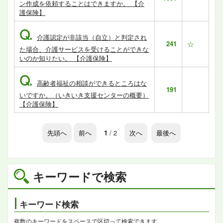
ン作成を依頼することはできますか。 【介
護保険】
Q.
介護認定が非該当（自立）と判定され
241
☆
た場合、介護サービスを受けることができな
いのか知りたい。 【介護保険】
Q.
高齢者福祉の相談ができるところはな
191
いですか。（いきいき支援センターの概要）
【介護保険】
先頭へ
前へ
1
/ 2
次へ
最後へ
キーワードで検索
キーワード検索
複数のキーワードをスペースで区切って検索できます。