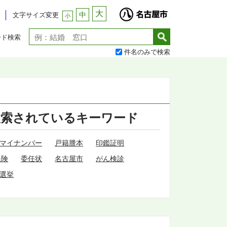
大
中
文字サイズ変更
小
ード検索
件名のみで検索
検索されているキーワード
マイナンバー
戸籍謄本
印鑑証明
保険
委任状
名古屋市
がん検診
選挙