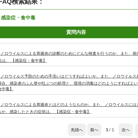
FAQ検索結果：
：感染症・食中毒
質問内容
ノロウイルスによる胃腸炎の診断のためにどんな検査を行うのか、また、発
法は。 【感染症・食中毒】
ノロウイルス予防のための手洗いはどうすればよいか。また、ノロウイルス
場合、感染者のふん便や吐ぶつの処理と、環境の消毒はどのようにすればよい
食中毒】
ノロウイルスによる胃腸炎とはどのようなものか。また、ノロウイルスには
るか、感染したときの症状は。 【感染症・食中毒】
先頭へ
前へ
次へ
1
/ 1