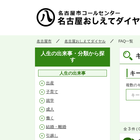
名古屋市
名古屋おしえてダイヤル
FAQ一覧
人生の出来事・分類から探
す
キ
人生の出来事
出産
複数の
子育て
就学
成人
働く
結婚・離婚
3
全
件 ( 
引越し