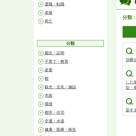
退職・転職
老後
分類
死亡
分類
Q.
届出・証明
治療
子育て・教育
産業
Q.
税
した
観光・文化・施設
症・
市政
Q.
環境
染す
都市・住宅
交通・水道
健康・医療・衛生