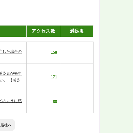
アクセス数
満足度
症した場合の
158
感染者が発生
171
か。 【感染
どのように感
88
最後へ