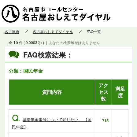
名古屋市
名古屋おしえてダイヤル
FAQ一覧
15
全
件 ( 0.0003 秒 )
|
あなたの検索履歴はありません
FAQ検索結果：
分類：国民年金
アク
満足
質問内容
セス
度
数
Q.
基礎年金番号について知りたい。 【国
715
民年金】