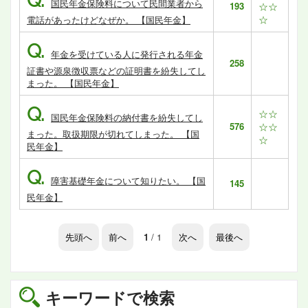
Q.
国民年金保険料について民間業者から
193
☆☆
☆
電話があったけどなぜか。 【国民年金】
Q.
年金を受けている人に発行される年金
258
証書や源泉徴収票などの証明書を紛失してし
まった。 【国民年金】
Q.
☆☆
国民年金保険料の納付書を紛失してし
576
☆☆
まった。取扱期限が切れてしまった。 【国
☆
民年金】
Q.
障害基礎年金について知りたい。 【国
145
民年金】
先頭へ
前へ
1
/ 1
次へ
最後へ
キーワードで検索