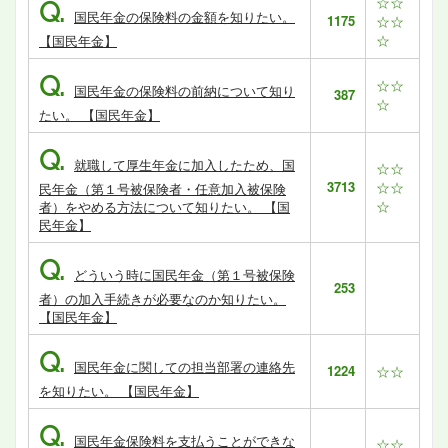
☆☆
Q.
国民年金の保険料の金額を知りたい。
1175
☆☆
☆
【国民年金】
Q.
☆☆
国民年金の保険料の前納について知り
387
☆
たい。 【国民年金】
Q.
就職して厚生年金に加入したため、国
☆☆
3713
☆☆
民年金（第１号被保険者・任意加入被保険
☆
者）をやめる方法について知りたい。 【国
民年金】
Q.
どういう時に国民年金（第１号被保険
253
者）の加入手続きが必要なのか知りたい。
【国民年金】
Q.
国民年金に関しての担当部署の連絡先
1224
☆☆
を知りたい。 【国民年金】
Q.
国民年金保険料を支払うことができな
☆☆