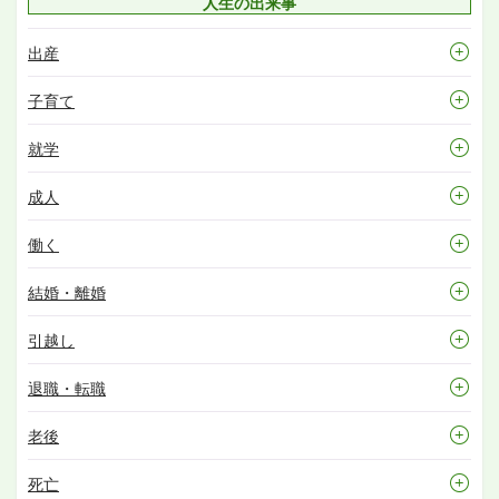
人生の出来事
出産
子育て
就学
成人
働く
結婚・離婚
引越し
退職・転職
老後
死亡