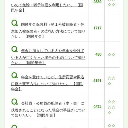
2589
☆☆
いので免除・猶予制度を利用したい。 【国
民年金】
Q.
国民年金保険料（第１号被保険者・任
1717
意加入被保険者）の支払い方法について知り
たい。 【国民年金】
Q.
年金に加入している人や年金を受けて
480
☆☆
いる人が亡くなった場合の手続について知り
たい。 【国民年金】
Q.
年金を受けているが、住所変更や振込
☆☆
5191
☆
口座の変更方法について知りたい。 【国民
年金】
Q.
☆☆
会社員・公務員の配偶者（妻・夫）に
2374
☆☆
扶養されることになった場合の手続きについ
☆
て知りたい。 【国民年金】
☆☆