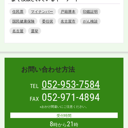
住民票
マイナンバー
戸籍謄本
印鑑証明
国民健康保険
委任状
名古屋市
がん検診
名古屋
選挙
お問い合わせ方法
052-953-7584
TEL
052-971-4894
FAX
※おかけ間違いにご注意ください。
受付時間
8
21
時から
時