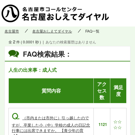
名古屋市
名古屋おしえてダイヤル
FAQ一覧
2
全
件 ( 0.0001 秒 )
|
あなたの検索履歴はありません
FAQ検索結果：
人生の出来事：成人式
アク
満足
質問内容
セス
度
数
Q.
（市内または市外に）引っ越したので
☆☆
1121
すが、卒業した小（中）学校の成人の日記念
☆☆
行事には出席できますか。 【青少年の育