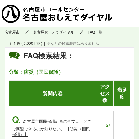
名古屋市
名古屋おしえてダイヤル
FAQ一覧
1
全
件 ( 0.0001 秒 )
|
あなたの検索履歴はありません
FAQ検索結果：
分類：防災（国民保護）
アク
満足
質問内容
セス
度
数
Q.
名古屋市国民保護計画の全文は、どこ
57
で閲覧できるのか知りたい。 【防災（国民
保護）】