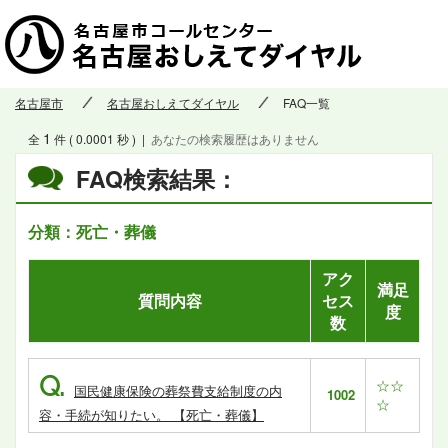
名古屋市
名古屋おしえてダイヤル
FAQ一覧
1
全
件 ( 0.0001 秒 )
|
あなたの検索履歴はありません
FAQ検索結果：
分類：死亡・葬儀
アク
満足
質問内容
セス
度
数
Q.
☆☆
国民健康保険の葬祭費支給制度の内
1002
☆
容・手続が知りたい。 【死亡・葬儀】