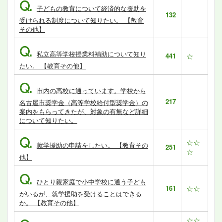
Q.
子どもの教育について経済的な援助を
132
受けられる制度について知りたい。 【教育
その他】
Q.
私立高等学校授業料補助について知り
441
☆
たい。 【教育その他】
Q.
市内の高校に通っています。学校から
217
名古屋市奨学金（高等学校給付型奨学金）の
案内をもらってきたが、対象の有無など詳細
について知りたい。
Q.
☆☆
就学援助の申請をしたい。 【教育その
251
☆
他】
Q.
ひとり親家庭で小中学校に通う子ども
161
☆☆
がいるが、就学援助を受けることはできる
か。 【教育その他】
☆☆