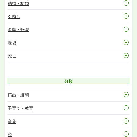
結婚・離婚
引越し
退職・転職
老後
死亡
分類
届出・証明
子育て・教育
産業
税