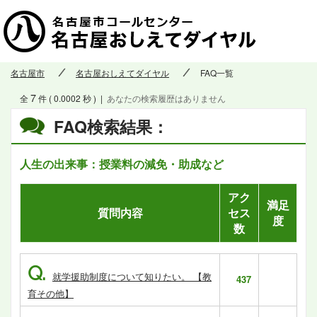
名古屋市
名古屋おしえてダイヤル
FAQ一覧
7
全
件 ( 0.0002 秒 )
|
あなたの検索履歴はありません
FAQ検索結果：
人生の出来事：授業料の減免・助成など
アク
満足
質問内容
セス
度
数
Q.
就学援助制度について知りたい。 【教
437
育その他】