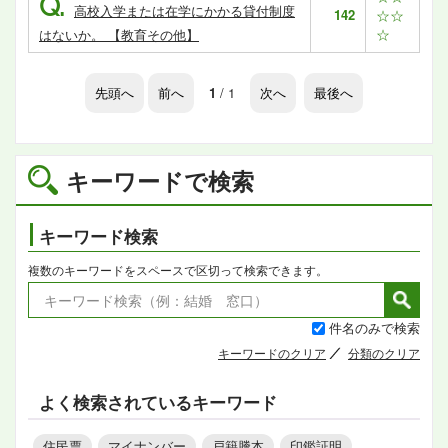
Q.
高校入学または在学にかかる貸付制度
142
☆☆
☆
はないか。 【教育その他】
先頭へ
前へ
1
/ 1
次へ
最後へ
キーワードで検索
キーワード検索
複数のキーワードをスペースで区切って検索できます。
件名のみで検索
キーワードのクリア
分類のクリア
よく検索されているキーワード
住民票
マイナンバー
戸籍謄本
印鑑証明