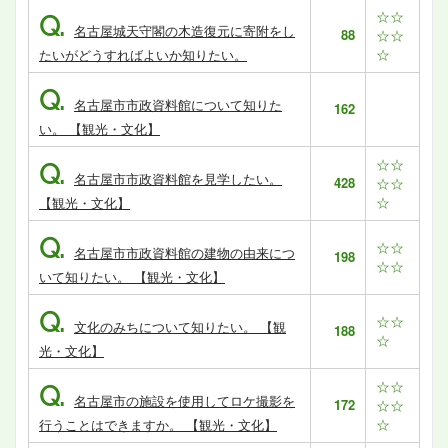
☆☆
Q.
名古屋城天守閣の木造復元に寄附をし
88
☆☆
☆
たいがどうすればよいか知りたい。
Q.
名古屋市市政資料館について知りた
162
い。 【観光・文化】
☆☆
Q.
名古屋市市政資料館を見学したい。
428
☆☆
☆
【観光・文化】
Q.
☆☆
名古屋市市政資料館の建物の由来につ
198
☆☆
いて知りたい。 【観光・文化】
Q.
☆☆
文化のみちについて知りたい。 【観
188
☆
光・文化】
☆☆
Q.
名古屋市の施設を使用してロケ撮影を
172
☆☆
☆
行うことはできますか。 【観光・文化】