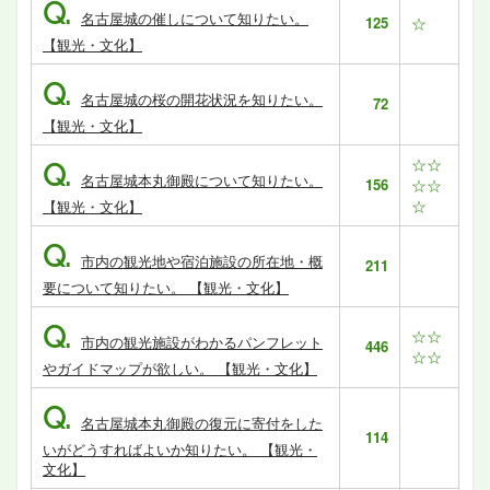
Q.
名古屋城の催しについて知りたい。
125
☆
【観光・文化】
Q.
名古屋城の桜の開花状況を知りたい。
72
【観光・文化】
☆☆
Q.
名古屋城本丸御殿について知りたい。
156
☆☆
☆
【観光・文化】
Q.
市内の観光地や宿泊施設の所在地・概
211
要について知りたい。 【観光・文化】
Q.
☆☆
市内の観光施設がわかるパンフレット
446
☆☆
やガイドマップが欲しい。 【観光・文化】
Q.
名古屋城本丸御殿の復元に寄付をした
114
いがどうすればよいか知りたい。 【観光・
文化】