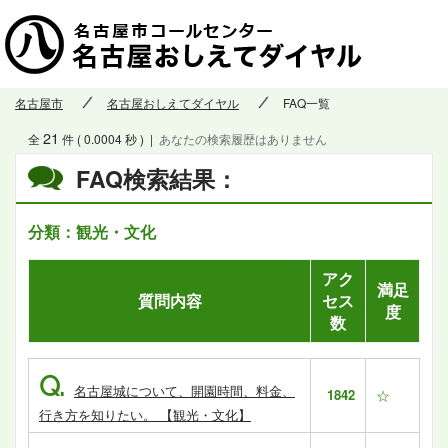
名古屋市
名古屋おしえてダイヤル
FAQ一覧
21
全
件 ( 0.0004 秒 )
|
あなたの検索履歴はありません
FAQ検索結果：
分類：観光・文化
アク
満足
質問内容
セス
度
数
Q.
名古屋城について、開園時間、料金、
1842
☆
行き方を知りたい。 【観光・文化】