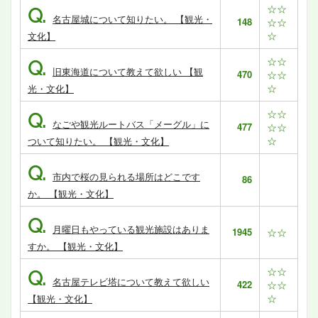
☆☆
Q.
名古屋城について知りたい。 【観光・
148
☆☆
☆
文化】
☆☆
Q.
旧東海道について教えて欲しい 【観
470
☆☆
☆
光・文化】
☆☆
Q.
なごや観光ルートバス「メーグル」に
477
☆☆
☆
ついて知りたい。 【観光・文化】
Q.
市内で桜の見られる場所はどこです
86
か。 【観光・文化】
Q.
月曜日もやっている観光施設はありま
1945
☆☆
すか。 【観光・文化】
☆☆
Q.
名古屋テレビ塔について教えて欲しい
422
☆☆
☆
【観光・文化】