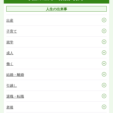
人生の出来事
出産
子育て
就学
成人
働く
結婚・離婚
引越し
退職・転職
老後