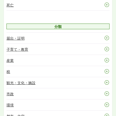
死亡
分類
届出・証明
子育て・教育
産業
税
観光・文化・施設
市政
環境