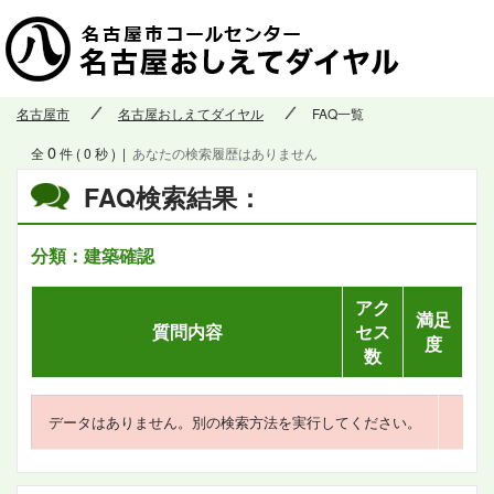
名古屋市
名古屋おしえてダイヤル
FAQ一覧
0
全
件 ( 0 秒 )
|
あなたの検索履歴はありません
FAQ検索結果：
分類：建築確認
アク
満足
質問内容
セス
度
数
データはありません。別の検索方法を実行してください。