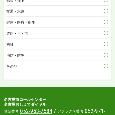
都市・住宅
交通・水道
健康・医療・衛生
道路・川・港
福祉
消防・防災
その他
名古屋市コールセンター
名古屋おしえてダイヤル
052-953-7584
/
052-971-
電話番号
ファックス番号