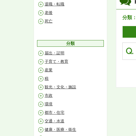
退職・転職
老後
分類
死亡
分類
Q.
届出・証明
子育て・教育
産業
税
観光・文化・施設
市政
環境
都市・住宅
交通・水道
健康・医療・衛生