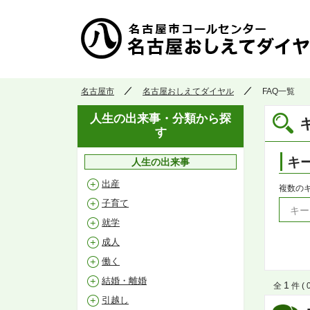
名古屋市
名古屋おしえてダイヤル
FAQ一覧
人生の出来事・分類から探
す
キ
人生の出来事
出産
複数の
子育て
就学
成人
働く
結婚・離婚
1
全
件 ( 
引越し