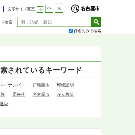
大
中
文字サイズ変更
小
ード検索
件名のみで検索
検索されているキーワード
マイナンバー
戸籍謄本
印鑑証明
保険
委任状
名古屋市
がん検診
選挙