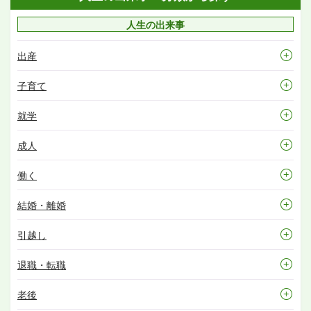
人生の出来事
出産
子育て
就学
成人
働く
結婚・離婚
引越し
退職・転職
老後