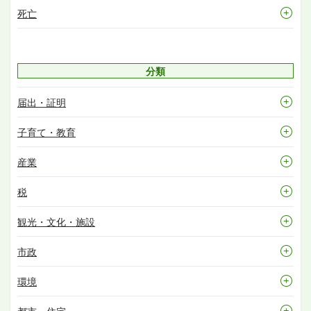
死亡
分類
届出・証明
子育て・教育
産業
税
観光・文化・施設
市政
環境