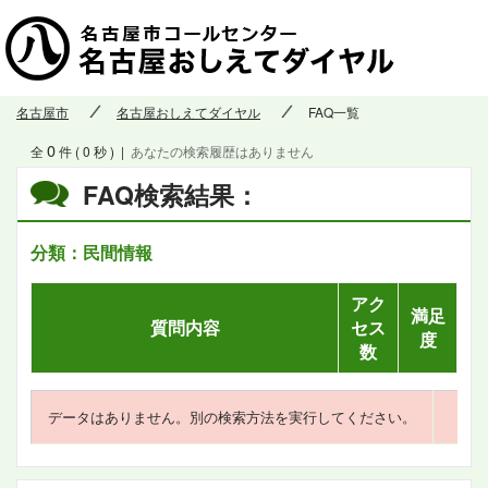
名古屋市
名古屋おしえてダイヤル
FAQ一覧
0
全
件 ( 0 秒 )
|
あなたの検索履歴はありません
FAQ検索結果：
分類：民間情報
アク
満足
質問内容
セス
度
数
データはありません。別の検索方法を実行してください。