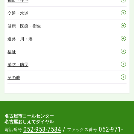
都市・住宅
交通・水道
健康・医療・衛生
道路・川・港
福祉
消防・防災
その他
名古屋市コールセンター
名古屋おしえてダイヤル
052-953-7584
/
052-971-
電話番号
ファックス番号