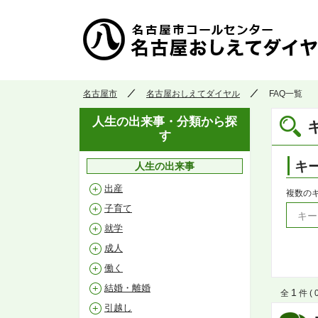
名古屋市
名古屋おしえてダイヤル
FAQ一覧
人生の出来事・分類から探
す
キ
人生の出来事
出産
複数の
子育て
就学
成人
働く
結婚・離婚
1
全
件 ( 
引越し