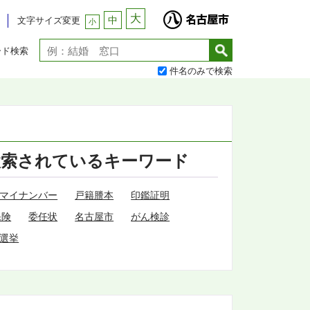
大
中
文字サイズ変更
小
ード検索
件名のみで検索
検索されているキーワード
マイナンバー
戸籍謄本
印鑑証明
保険
委任状
名古屋市
がん検診
選挙