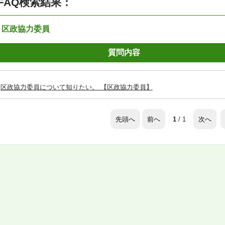
FAQ検索結果：
：区政協力委員
質問内容
区政協力委員について知りたい。 【区政協力委員】
先頭へ
前へ
次へ
1
/ 1