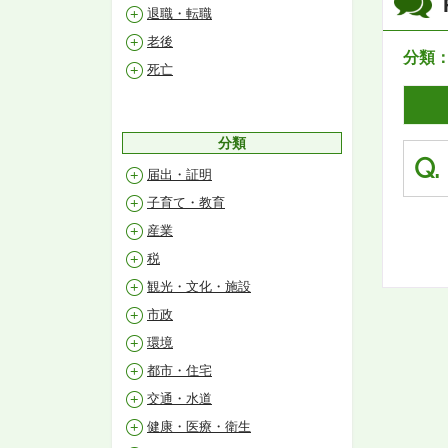
退職・転職
老後
分類
死亡
分類
Q.
届出・証明
子育て・教育
産業
税
観光・文化・施設
市政
環境
都市・住宅
交通・水道
健康・医療・衛生