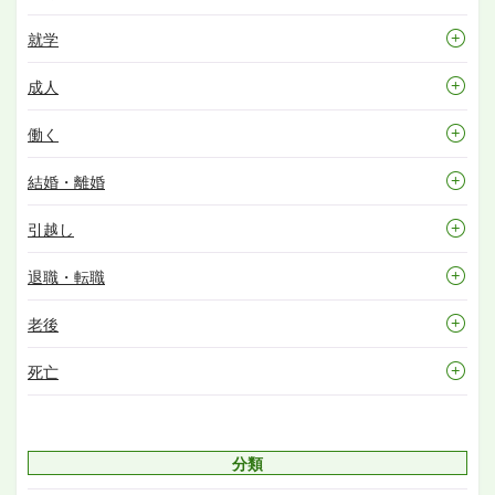
就学
成人
働く
結婚・離婚
引越し
退職・転職
老後
死亡
分類