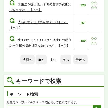
Q.
☆☆
出生届を提出後、子供の名前の変更は
328
☆☆
できますか。 【出生】
Q.
人名に使える漢字を教えてほしい。
261
【出生】
Q.
☆☆
生まれた日から14日目が休庁日の場合
489
☆☆
の出生届の提出期限を知りたい。 【出生】
先頭へ
前へ
1
/ 1
次へ
最後へ
キーワードで検索
キーワード検索
複数のキーワードをスペースで区切って検索できます。