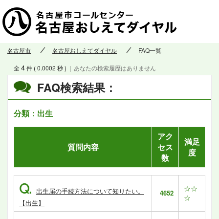
名古屋市
名古屋おしえてダイヤル
FAQ一覧
4
全
件 ( 0.0002 秒 )
|
あなたの検索履歴はありません
FAQ検索結果：
分類：出生
アク
満足
質問内容
セス
度
数
Q.
☆☆
出生届の手続方法について知りたい。
4652
☆
【出生】