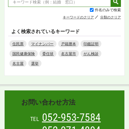
件名のみで検索
キーワードのクリア
分類のクリア
よく検索されているキーワード
住民票
マイナンバー
戸籍謄本
印鑑証明
国民健康保険
委任状
名古屋市
がん検診
名古屋
選挙
お問い合わせ方法
052-953-7584
TEL