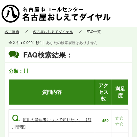
名古屋市
名古屋おしえてダイヤル
FAQ一覧
2
全
件 ( 0.0001 秒 )
|
あなたの検索履歴はありません
FAQ検索結果：
分類：川
アク
満足
質問内容
セス
度
数
Q.
☆☆
河川の管理者について知りたい。 【河
452
☆☆
川管理】