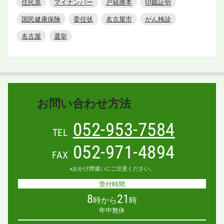
住民票
マイナンバー
戸籍謄本
印鑑証明
国民健康保険
委任状
名古屋市
がん検診
名古屋
選挙
お問い合わせ方法
052-953-7584
TEL
052-971-4894
FAX
※おかけ間違いにご注意ください。
受付時間
8
21
時から
時
年中無休