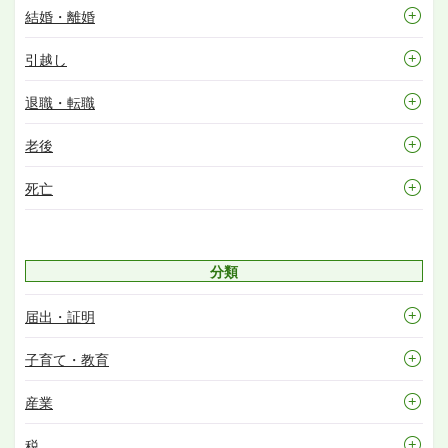
結婚・離婚
引越し
退職・転職
老後
死亡
分類
届出・証明
子育て・教育
産業
税