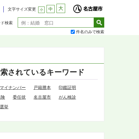
大
中
文字サイズ変更
小
ード検索
件名のみで検索
検索されているキーワード
マイナンバー
戸籍謄本
印鑑証明
保険
委任状
名古屋市
がん検診
選挙