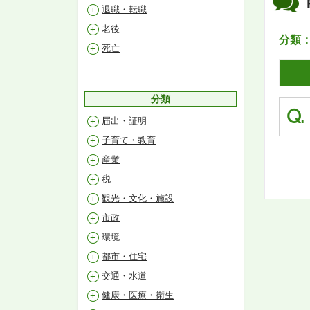
退職・転職
老後
分類
死亡
分類
Q.
届出・証明
子育て・教育
産業
税
観光・文化・施設
市政
環境
都市・住宅
交通・水道
健康・医療・衛生