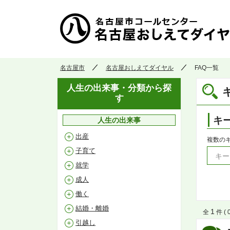
名古屋市
名古屋おしえてダイヤル
FAQ一覧
人生の出来事・分類から探
す
キ
人生の出来事
出産
複数の
子育て
就学
成人
働く
結婚・離婚
1
全
件 ( 
引越し