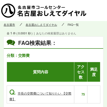
名古屋市
名古屋おしえてダイヤル
FAQ一覧
1
全
件 ( 0.0001 秒 )
|
あなたの検索履歴はありません
FAQ検索結果：
分類：交際費
アク
満足
質問内容
セス
度
数
Q.
市長の交際費について知りたい 【交際
75
費】