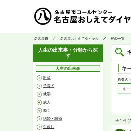
名古屋市
名古屋おしえてダイヤル
FAQ一覧
人生の出来事・分類から探
す
キ
人生の出来事
出産
複数の
子育て
就学
成人
働く
結婚・離婚
1
全
件 ( 
引越し