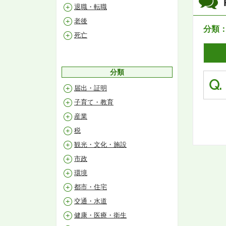
退職・転職
老後
分類
死亡
分類
Q.
届出・証明
子育て・教育
産業
税
観光・文化・施設
市政
環境
都市・住宅
交通・水道
健康・医療・衛生