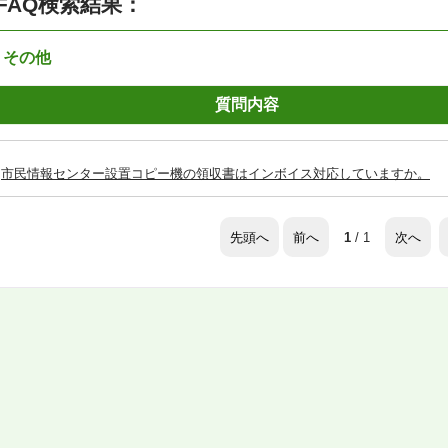
FAQ検索結果：
：その他
質問内容
市民情報センター設置コピー機の領収書はインボイス対応していますか。
先頭へ
前へ
次へ
1
/ 1