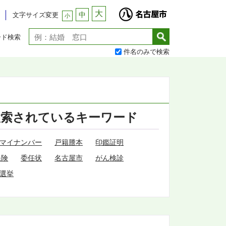
大
中
文字サイズ変更
小
ード検索
件名のみで検索
検索されているキーワード
マイナンバー
戸籍謄本
印鑑証明
保険
委任状
名古屋市
がん検診
選挙