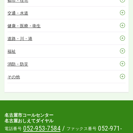
都市・住宅
交通・水道
健康・医療・衛生
道路・川・港
福祉
消防・防災
その他
名古屋市コールセンター
名古屋おしえてダイヤル
052-953-7584
/
052-971-
電話番号
ファックス番号