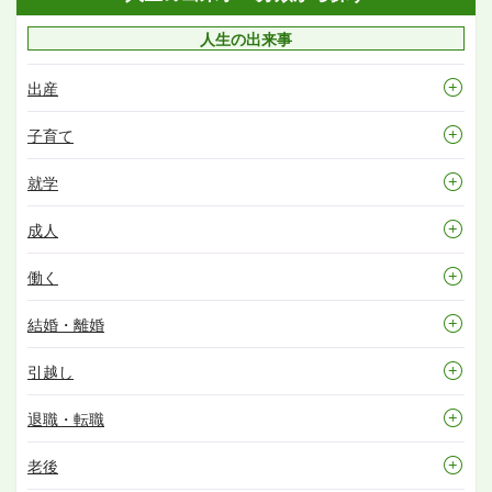
人生の出来事
出産
子育て
就学
成人
働く
結婚・離婚
引越し
退職・転職
老後