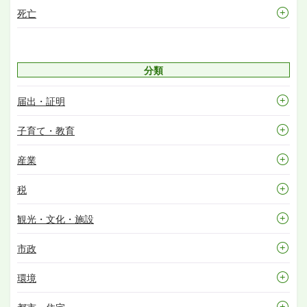
死亡
分類
届出・証明
子育て・教育
産業
税
観光・文化・施設
市政
環境