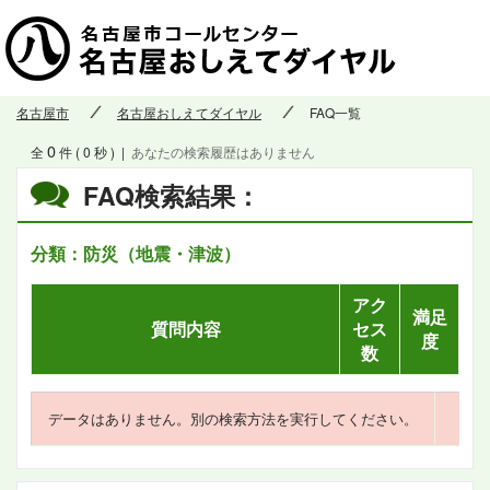
名古屋市
名古屋おしえてダイヤル
FAQ一覧
0
全
件 ( 0 秒 )
|
あなたの検索履歴はありません
FAQ検索結果：
分類：防災（地震・津波）
アク
満足
質問内容
セス
度
数
データはありません。別の検索方法を実行してください。