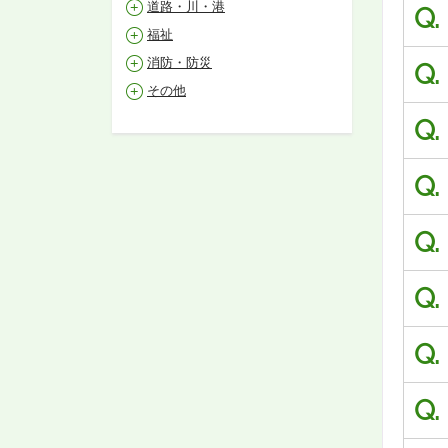
道路・川・港
Q.
福祉
消防・防災
Q.
その他
Q.
Q.
Q.
Q.
Q.
Q.