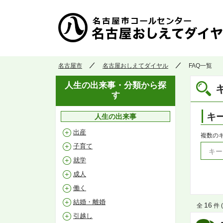
名古屋市
名古屋おしえてダイヤル
FAQ一覧
人生の出来事・分類から探
す
キ
人生の出来事
出産
複数の
子育て
就学
成人
働く
結婚・離婚
16
全
件 (
引越し