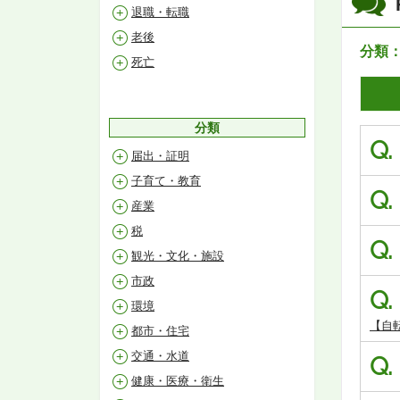
退職・転職
老後
分類
死亡
分類
Q.
届出・証明
子育て・教育
Q.
産業
税
Q.
観光・文化・施設
市政
Q.
環境
【自
都市・住宅
交通・水道
Q.
健康・医療・衛生