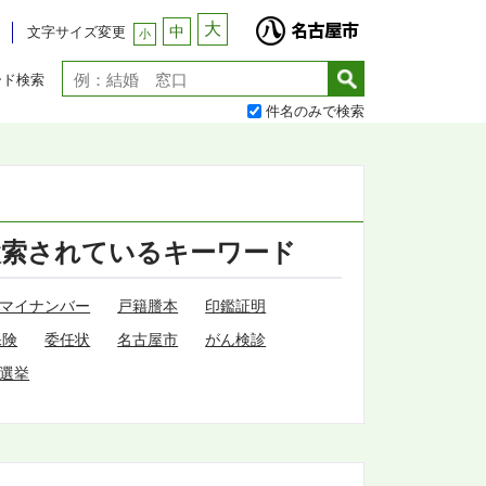
大
中
文字サイズ変更
小
ード検索
件名のみで検索
検索されているキーワード
マイナンバー
戸籍謄本
印鑑証明
保険
委任状
名古屋市
がん検診
選挙