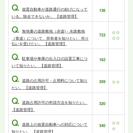
Q.
放置自動車が道路通行の妨げになって
136
いる。除去できないか。 【道路管理】
Q.
無地番の道路敷地（赤道)・水路敷地
☆☆
723
☆☆
（青道）について、所有者を知りたい、売り
払いを受けたい。 【道路管理】
Q.
駐車場や車庫の出入口の設置工事につ
162
いて知りたい。 【道路管理】
Q.
道路の占用許可・占用料について知り
359
☆☆
たい。 【道路管理】
Q.
道路占用許可の申請方法を知りたい。
320
【道路管理】
Q.
☆☆
道路上の放置自動車への対応について
340
☆
知りたい。 【道路管理】