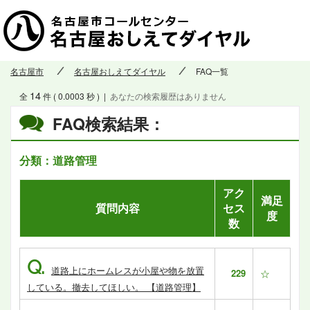
名古屋市
名古屋おしえてダイヤル
FAQ一覧
14
全
件 ( 0.0003 秒 )
|
あなたの検索履歴はありません
FAQ検索結果：
分類：道路管理
アク
満足
質問内容
セス
度
数
Q.
道路上にホームレスが小屋や物を放置
229
☆
している。撤去してほしい。 【道路管理】