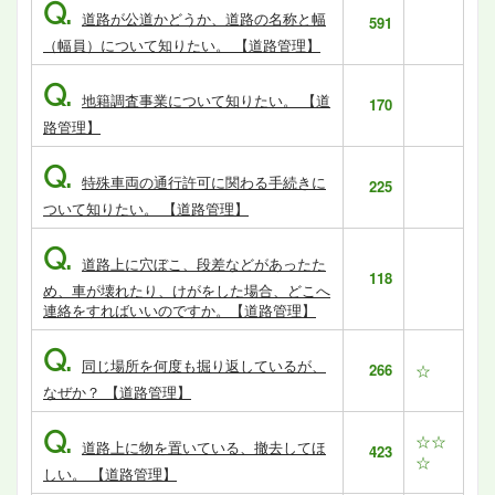
Q.
道路が公道かどうか、道路の名称と幅
591
（幅員）について知りたい。 【道路管理】
Q.
地籍調査事業について知りたい。 【道
170
路管理】
Q.
特殊車両の通行許可に関わる手続きに
225
ついて知りたい。 【道路管理】
Q.
道路上に穴ぼこ、段差などがあったた
118
め、車が壊れたり、けがをした場合、どこへ
連絡をすればいいのですか。【道路管理】
Q.
同じ場所を何度も掘り返しているが、
266
☆
なぜか？ 【道路管理】
Q.
☆☆
道路上に物を置いている、撤去してほ
423
☆
しい。 【道路管理】