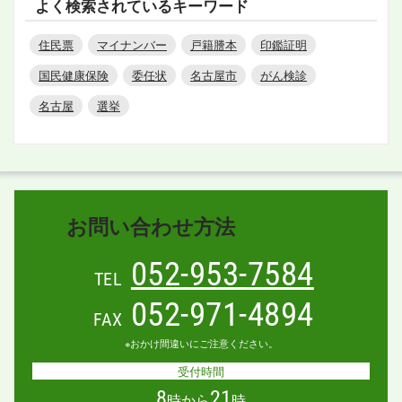
よく検索されているキーワード
住民票
マイナンバー
戸籍謄本
印鑑証明
国民健康保険
委任状
名古屋市
がん検診
名古屋
選挙
お問い合わせ方法
052-953-7584
TEL
052-971-4894
FAX
※おかけ間違いにご注意ください。
受付時間
8
21
時から
時