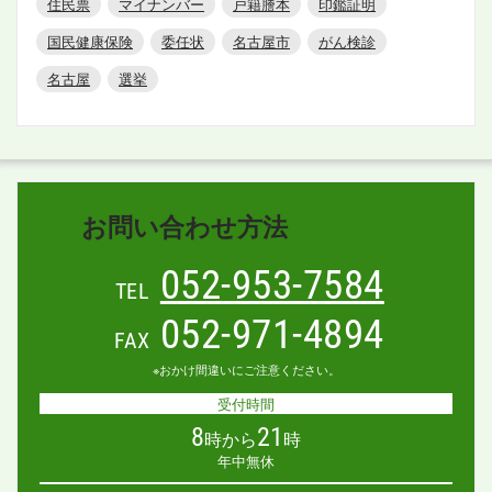
住民票
マイナンバー
戸籍謄本
印鑑証明
国民健康保険
委任状
名古屋市
がん検診
名古屋
選挙
お問い合わせ方法
052-953-7584
TEL
052-971-4894
FAX
※おかけ間違いにご注意ください。
受付時間
8
21
時から
時
年中無休