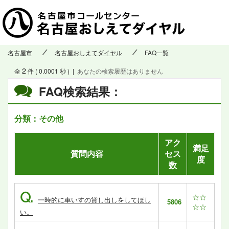
名古屋市
名古屋おしえてダイヤル
FAQ一覧
2
全
件 ( 0.0001 秒 )
|
あなたの検索履歴はありません
FAQ検索結果：
分類：その他
アク
満足
質問内容
セス
度
数
Q.
☆☆
一時的に車いすの貸し出しをしてほし
5806
☆☆
い。