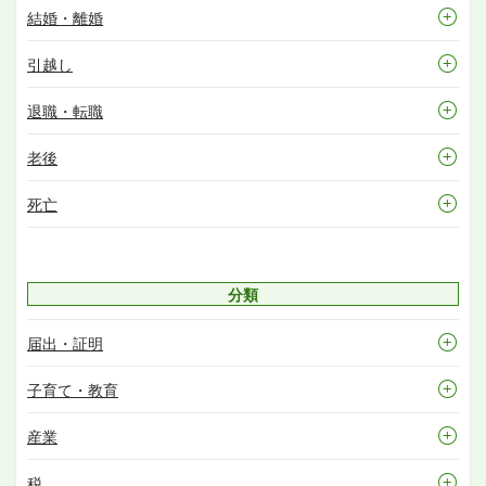
結婚・離婚
引越し
退職・転職
老後
死亡
分類
届出・証明
子育て・教育
産業
税