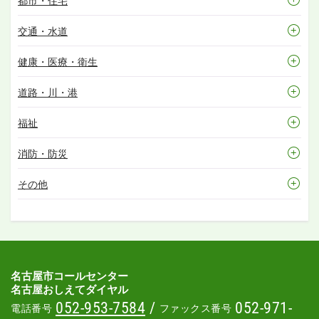
都市・住宅
交通・水道
健康・医療・衛生
道路・川・港
福祉
消防・防災
その他
名古屋市コールセンター
名古屋おしえてダイヤル
052-953-7584
/
052-971-
電話番号
ファックス番号