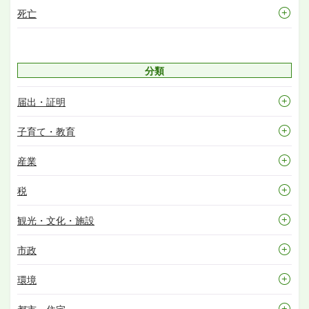
死亡
分類
届出・証明
子育て・教育
産業
税
観光・文化・施設
市政
環境