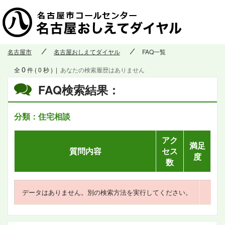
名古屋市
名古屋おしえてダイヤル
FAQ一覧
0
全
件 ( 0 秒 )
|
あなたの検索履歴はありません
FAQ検索結果：
分類：住宅相談
アク
満足
質問内容
セス
度
数
データはありません。別の検索方法を実行してください。