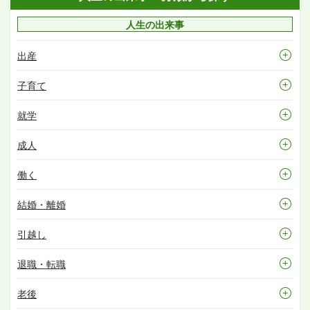
人生の出来事
出産
子育て
就学
成人
働く
結婚・離婚
引越し
退職・転職
老後