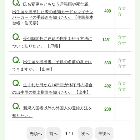
Q.
氏名変更をともなう戸籍届や死亡届、
☆☆
499
出生届を提出した際の通知カードやマイナン
☆
バーカードの手続きを知りたい。【住民基本
台帳・住民票】
Q.
☆☆
受付時間外に戸籍の届出を行う方法に
1451
☆☆
ついて知りたい。 【戸籍】
Q.
☆☆
出生届を提出後、子供の名前の変更は
330
☆☆
できますか。 【出生】
Q.
☆☆
生まれた日から14日目が休庁日の場合
492
☆☆
の出生届の提出期限を知りたい。 【出生】
Q.
新規入国者以外の外国人の登録方法を
238
知りたい。
先頭へ
前へ
1
/ 1
次へ
最後へ