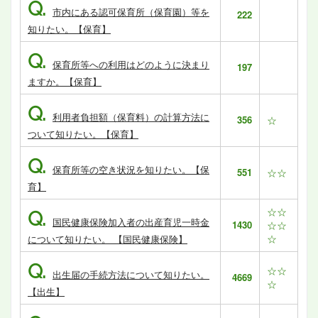
Q.
市内にある認可保育所（保育園）等を
222
知りたい。【保育】
Q.
保育所等への利用はどのように決まり
197
ますか。【保育】
Q.
利用者負担額（保育料）の計算方法に
356
☆
ついて知りたい。【保育】
Q.
保育所等の空き状況を知りたい。【保
551
☆☆
育】
☆☆
Q.
国民健康保険加入者の出産育児一時金
1430
☆☆
☆
について知りたい。 【国民健康保険】
Q.
☆☆
出生届の手続方法について知りたい。
4669
☆
【出生】