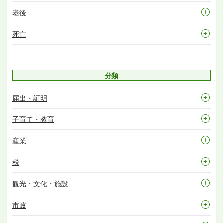
老後
死亡
分類
届出・証明
子育て・教育
産業
税
観光・文化・施設
市政