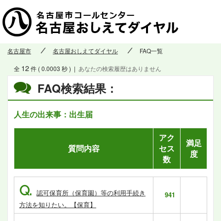
名古屋市
名古屋おしえてダイヤル
FAQ一覧
12
全
件 ( 0.0003 秒 )
|
あなたの検索履歴はありません
FAQ検索結果：
人生の出来事：出生届
アク
満足
質問内容
セス
度
数
Q.
認可保育所（保育園）等の利用手続き
941
方法を知りたい。【保育】