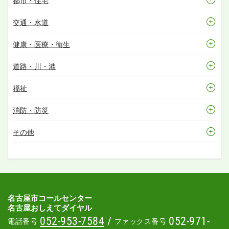
都市・住宅
交通・水道
健康・医療・衛生
道路・川・港
福祉
消防・防災
その他
名古屋市コールセンター
名古屋おしえてダイヤル
052-953-7584
/
052-971-
電話番号
ファックス番号