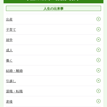
人生の出来事
出産
子育て
就学
成人
働く
結婚・離婚
引越し
退職・転職
老後