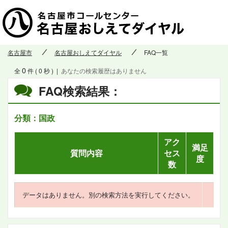
名古屋市
名古屋おしえてダイヤル
FAQ一覧
0
全
件 ( 0 秒 )
|
あなたの検索履歴はありません
FAQ検索結果：
分類：国政
アク
満足
質問内容
セス
度
数
データはありません。別の検索方法を実行してください。