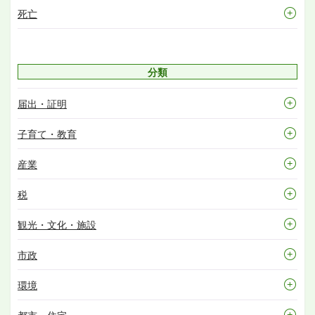
死亡
分類
届出・証明
子育て・教育
産業
税
観光・文化・施設
市政
環境