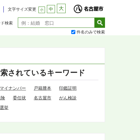
大
中
文字サイズ変更
小
ード検索
件名のみで検索
検索されているキーワード
マイナンバー
戸籍謄本
印鑑証明
保険
委任状
名古屋市
がん検診
選挙