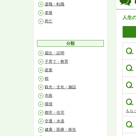
退職・転職
老後
人生
死亡
分類
Q.
届出・証明
子育て・教育
Q.
産業
税
Q.
観光・文化・施設
市政
Q.
環境
もら
都市・住宅
交通・水道
Q.
健康・医療・衛生