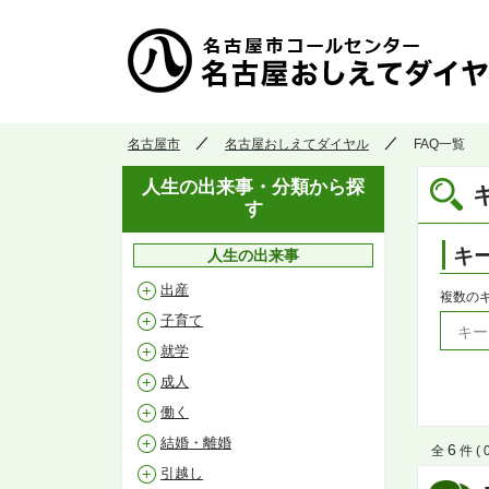
名古屋市
名古屋おしえてダイヤル
FAQ一覧
人生の出来事・分類から探
す
キ
人生の出来事
出産
複数の
子育て
就学
成人
働く
結婚・離婚
6
全
件 ( 
引越し