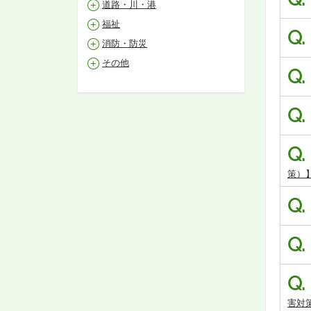
道路・川・港
福祉
Q.
消防・防災
その他
Q.
Q.
Q.
策）
Q.
Q.
Q.
害対