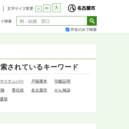
大
中
文字サイズ変更
小
ード検索
件名のみで検索
検索されているキーワード
マイナンバー
戸籍謄本
印鑑証明
保険
委任状
名古屋市
がん検診
選挙