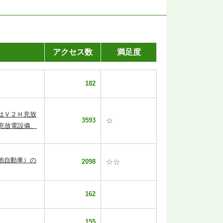
アクセス数
満足度
182
はＶ２Ｈ充放
3593
☆
充放電設備、
池自動車）の
2098
☆☆
162
155