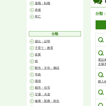
退職・転職
老後
分類
死亡
分類
Q.
届出・証明
子育て・教育
Q.
産業
電設
税
太陽
観光・文化・施設
Q.
市政
環境
購入
都市・住宅
Q.
交通・水道
健康・医療・衛生
Q.