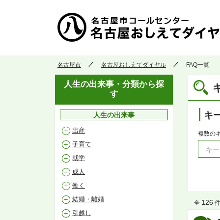
名古屋市
名古屋おしえてダイヤル
FAQ一覧
人生の出来事・分類から探
す
キ
人生の出来事
出産
複数の
子育て
就学
成人
働く
結婚・離婚
126
全
件 
引越し