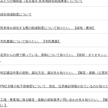
みどりの補助金（名古屋市 民有地緑化助成事業）について
緑化地域制度について
民有地を緑化する際の助成制度について知りたい。 【緑地・農地】
市民農園について知りたい。 【市民農園】
近所からの煙で困っている。規制について知りたい。【焼却・ダイオキシン
】
特定建設作業の規制、届出方法、届出先を知りたい。 【騒音・振動（公害対
PM2.5(微小粒子状物質)について、現在、注意喚起情報が出ているのか知り
工場・事業場に係る騒音・振動の規制基準と問い合わせ先を知りたい。 【
策）】