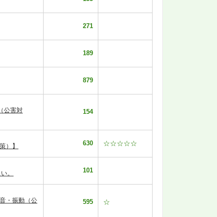
271
189
879
（公害対
154
630
☆☆☆☆☆
策）】
101
たい。
騒音・振動（公
595
☆