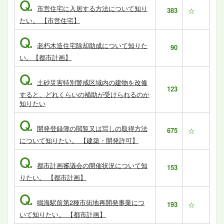
Q.
市営住宅に入居する方法について知り
383
☆
たい。 【市営住宅】
Q.
老朽木造住宅除却助成について知りた
90
い。【都市計画】
Q.
土砂災害特別警戒区域内の建物を改修
123
すると、どれくらいの補助が受けられるのか
知りたい
Q.
開発登録簿の閲覧又は写しの取得方法
675
☆
について知りたい。 【建築・開発許可】
Q.
都市計画審議会の開催状況について知
153
りたい。 【都市計画】
Q.
鳴海駅前第2種市街地再開発事業につ
193
☆
いて知りたい。 【都市計画】