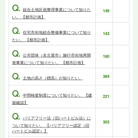
Q.
組合土地区画整理事業について知りた
149
い。 【都市計画】
Q.
住宅市街地総合整備事業について知り
143
たい。 【都市計画】
Q.
公共団体（名古屋市）施行市街地再開
160
発事業について知りたい。 【都市計画】
Q.
384
土地の高さ（標高）が知りたい。
Q.
中間検査制度について知りたい。 【建
221
築確認】
Q.
バリアフリー法（旧ハートビル法）に
303
ついて知りたい。 【バリアフリー認定（旧
ハートビル認定）】