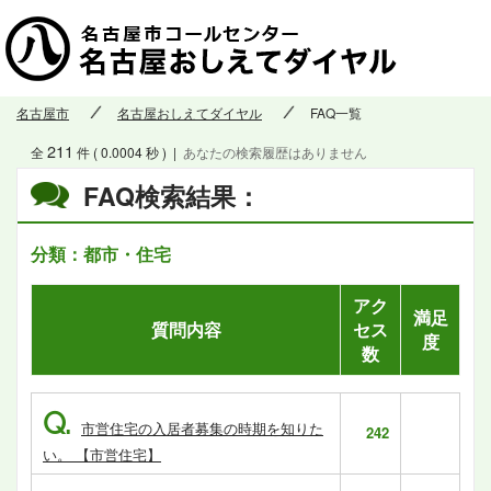
名古屋市
名古屋おしえてダイヤル
FAQ一覧
211
全
件 ( 0.0004 秒 )
|
あなたの検索履歴はありません
FAQ検索結果：
分類：都市・住宅
アク
満足
質問内容
セス
度
数
Q.
市営住宅の入居者募集の時期を知りた
242
い。 【市営住宅】