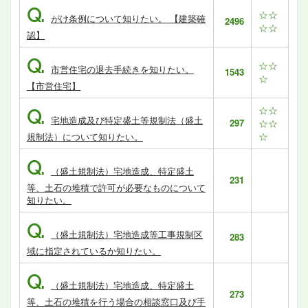
Q.
☆☆
がけ条例について知りたい。 【建築確
2496
☆☆
認】
Q.
☆☆
市営住宅の退去手続きを知りたい。
1543
☆
【市営住宅】
☆☆
Q.
宅地造成及び特定盛土等規制法（盛土
297
☆☆
☆
規制法）について知りたい。
Q.
（盛土規制法）宅地造成、特定盛土
231
等、土石の堆積で許可が必要なものについて
知りたい。
Q.
（盛土規制法）宅地造成等工事規制区
283
域に指定されているか知りたい。
Q.
（盛土規制法）宅地造成、特定盛土
273
等、土石の堆積を行う場合の相談窓口及び手